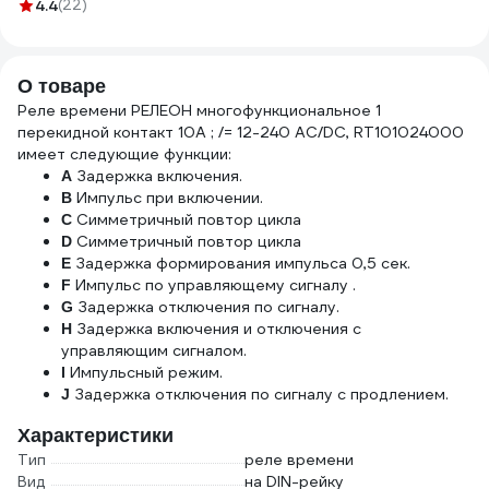
4.4
(22)
50Гц
О товаре
Реле времени РЕЛЕОН многофункциональное 1
перекидной контакт 10А ; /= 12-240 AC/DC, RT101024000
имеет следующие функции:
Задержка включения.
A
Импульс при включении.
B
Симметричный повтор цикла
C
Симметричный повтор цикла
D
Задержка формирования импульса 0,5 сек.
E
Импульс по управляющему сигналу .
F
Задержка отключения по сигналу.
G
Задержка включения и отключения с
H
управляющим сигналом.
Импульсный режим.
I
Задержка отключения по сигналу с продлением.
J
Характеристики
Тип
реле времени
Вид
на DIN-рейку