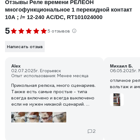
Отзывы Реле времени РЕЛЕОН
многофункциональное 1 перекидной контакт
10А ; /= 12-240 AC/DC, RT101024000
5
5 отзывов
Написать отзыв
Alex
Михаил Б.
02.07.2025
г. Егорьевск
06.05.2025
г.
Опыт использования: Менее месяца
отличное рел
Прикольная релюха, много сценариев.
вольтаж и амп
Также есть самые простые - типа
всегда включено и всегда выключено
если не нужен никакой сценарий.
Верхней крутилкой – выбираем
нужный режим. Например - задержка
включения, выключения, моргание,
мигание и так далее,
2
во всех режимах еще не разобрался,