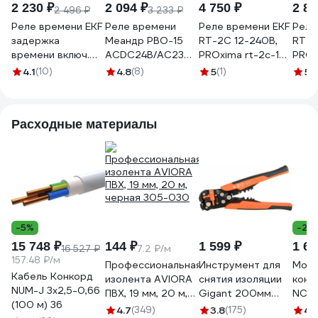
2 230 ₽
2 094 ₽
4 750 ₽
2 86
2 496 ₽
3 233 ₽
Реле времени EKF
Реле времени
Реле времени EKF
Реле
задержка
Меандр РВО-15
RT-2C 12-240В,
RT-1
времени включ.
ACDC24B/AC230B
PROxima rt-2c-12-
PROx
PROxima rt-sba
УХЛ4 A8302-
240
240
4.1
(10)
4.8
(8)
5
(1)
5
(
16932887
Расходные материалы
-5%
-29
15 748 ₽
144 ₽
1 599 ₽
1 66
16 527 ₽
7.2 ₽/м
157.48 ₽/м
Профессиональная
Инструмент для
Моду
Кабель Конкорд
изолента AVIORA
снятия изоляции
конт
NUM-J 3х2,5-0,66
ПВХ, 19 мм, 20 м,
Gigant 200мм
NCH8
(100 м) 36
черная 305-030
GEP 01
2НО 
4.7
(349)
3.8
(175)
4.