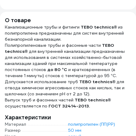
50х1.8х500 мм
013030103
115050
О товаре
Канализационные трубы и фитинги
TEBO technics®
из
полипропилена предназначены для систем внутренней
безнапорной канализации.
Полипропиленовые трубы и фасонные части
TEBO
technics®
для внутренней канализации предназначены
для использования в системах хозяйственно-бытовой
канализации зданий при максимальной температуре
постоянных стоков
до 80 °С
и кратковременных (в
течение 1 минуты) стоков с температурой до 95 °С.
Допускается использование труб
TEBO technics®
для
отвода химически агрессивных стоков как кислых, так и
щелочных (со значением рН от 2 до 12).
Выпуск труб и фасонных частей
TEBO technics®
осуществляется по
ГОСТ 32414-2013.
Характеристики
Материал
полипропилен (ПП|PP)
Размер
50 мм