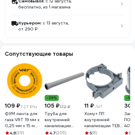
Самовывоз:
c 12 августа,
бесплатно
, из 1 магазина
Курьером:
c 13 августа,
от 290 ₽
Сопутствующие товары
-39%
-9%
109 ₽
105 ₽
11 ₽
30
/шт
7.27 ₽/м
172 ₽
ФУМ лента для
Труба для
Хомут ПП
Загл
газа VRT 19 мм х
внутренней
внутренней
ПОЛ
0,25 мм х 15 м
канализации
канализации TEBO
405
530756
Политэк из ПП
50 с защелкой
4.8
(29)
4.7
(205)
5
(8)
5
(