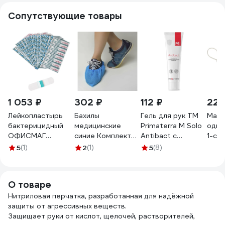
Сопутствующие товары
1 053 ₽
302 ₽
112 ₽
222
Лейкопластырь
Бахилы
Гель для рук TM
Маск
бактерицидный
медицинские
Primaterra M Solo
одно
ОФИСМАГ
синие Комплект
Antibact с
1-сл
ВЕРОФАРМ,
100 штук (50 пар),
антибактериальным
быто
5
(1)
2
(1)
5
(8)
2,5х7,2 см.
4,5 г, Пнд,
эффектом 100 мл
(уп/5
тканевая основа,
ЧИСТОВЬЕ
6405
200 шт. 881180
631067 603-385
О товаре
Нитриловая перчатка, разработанная для надёжной
защиты от агрессивных веществ.
Защищает руки от кислот, щелочей, растворителей,