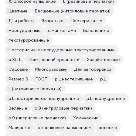
Хлопковое напыление
L (резиновые перчатки)
Цветные
Бесшовные (нитриловые перчатки)
Для работы
Защитные
Нестерильные
Неопудренные
с манжетами
Вспененные
текстурированные
Нестерильные неопудренные текстурированные
р.XL-L
Повышенной прочности
Хозяйственные
Садовые
Многоразовые
Для автосервиса
Размер 9
ГОСТ
р.L нестерильные
р.L
L (нитриловые перчатки)
р.L нестерильные неопудренные
р.L неопудренные
Зеленые
р.9 (нитриловые перчатки)
р.9 (нитриловые перчатки)
Химические
Малярные
с хлопковым напылением
зеленые