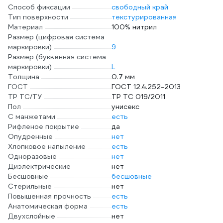
Способ фиксации
свободный край
Тип поверхности
текстурированная
Материал
100% нитрил
Размер (цифровая система
маркировки)
9
Размер (буквенная система
маркировки)
L
Толщина
0.7 мм
ГОСТ
ГОСТ 12.4.252-2013
ТР ТС/ТУ
ТР ТС 019/2011
Пол
унисекс
С манжетами
есть
Рифленое покрытие
да
Опудренные
нет
Хлопковое напыление
есть
Одноразовые
нет
Диэлектрические
нет
Бесшовные
бесшовные
Стерильные
нет
Повышенная прочность
есть
Анатомическая форма
есть
Двухслойные
нет