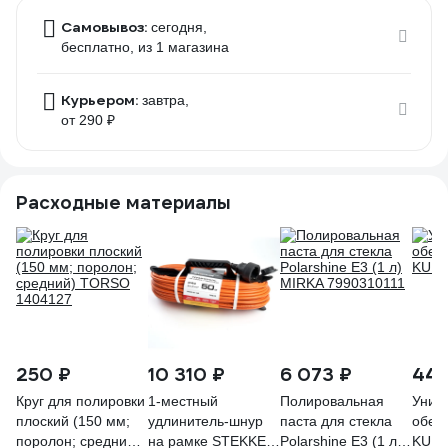
Самовывоз:
сегодня,
бесплатно
, из 1 магазина
Курьером:
завтра,
от 290 ₽
Расходные материалы
250 ₽
10 310 ₽
6 073 ₽
448
Круг для полировки
1-местный
Полировальная
Унив
плоский (150 мм;
удлинитель-шнур
паста для стекла
обез
поролон; средний)
на рамке STEKKER
Polarshine E3 (1 л)
KUDO