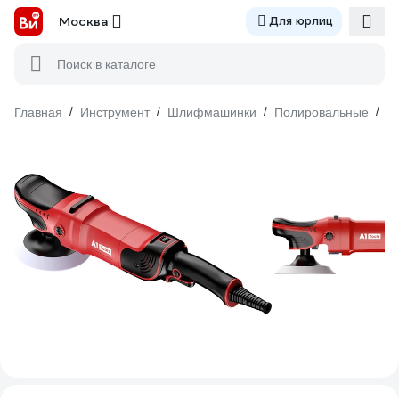
Москва
Для юрлиц
Поиск в каталоге
Главная
/
Инструмент
/
Шлифмашинки
/
Полировальные
/
С