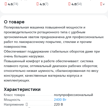
TORSO 1404127
с заземлением
MIRKA 7990310111
4.6
4.9
4.8
4.
(74)
(7)
(54)
HM05-01-50,
3х1,5мм2, 50м,
16А, Home,
О товаре
оранжевый 39634
Полировальная машинка повышенной мощности и
производительности ротационного типа с удобным
эргономичным хватом предназначена для профессиональных
работ по лакокрасочному покрытию, стеклам и прочим
поверхностям.
Обеспечивает поддержание стабильных оборотов даже при
очень больших нагрузках.
Повышенный комфорт в работе обеспечивают: система
плавного пуска; оптимальный диапазон рабочих оборотов;
относительно низкая шумность; сбалансированная по весу
конструкция; качественные материалы корпуса и
комплектующих.
Характеристики
Класс товара
полупрофессиональный
Мощность
2400 Вт
Напряжение
220 В