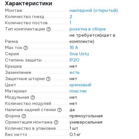
Характеристики
Монтаж
накладной (открытый)
Количество гнезд
2
Количество постов
1
Тип комплектации
розетка в сборе
не требуется(идет в
Рамка
комплекте)
Max ток
16 А
Серия
Siva Ustu
Степень защиты
IP20
Крышка
нет
Заземление
есть
Защитные шторки
нет
Цвет
кремовый
Материал
пластик
Модульная
нет
Количество модулей
нет
Наличие задней стенки
да
Форма
прямоугольная
Ориентация монтажа
универсальная
Количество в упаковке
1 шт
Вес нетто
0.1 кг