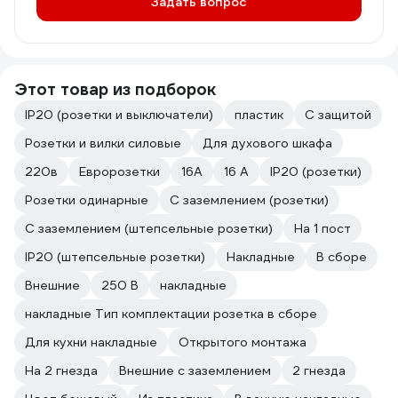
Задать вопрос
Этот товар из подборок
IP20 (розетки и выключатели)
пластик
С защитой
Розетки и вилки силовые
Для духового шкафа
220в
Евророзетки
16А
16 А
IP20 (розетки)
Розетки одинарные
С заземлением (розетки)
С заземлением (штепсельные розетки)
На 1 пост
IP20 (штепсельные розетки)
Накладные
В сборе
Внешние
250 В
накладные
накладные Тип комплектации розетка в сборе
Для кухни накладные
Открытого монтажа
На 2 гнезда
Внешние с заземлением
2 гнезда