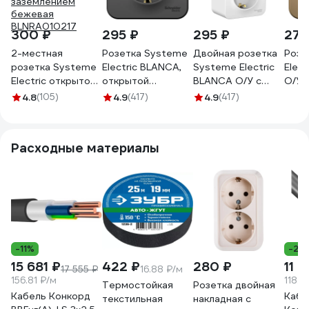
300 ₽
295 ₽
295 ₽
270
2-местная
Розетка Systeme
Двойная розетка
Розе
розетка Systeme
Electric BLANCA,
Systeme Electric
Elect
Electric открытой
открытой
BLANCA О/У с
О/У, 
проводки Blanca
установки, с
заземлением, без
зазе
4.8
(105)
4.9
(417)
4.9
(417)
16А 250В с
заземлением, без
шторок, БЕЛЫЙ
штор
заземлением
шторок, антрацит
BLNRA010201
тита
бежевая
BLNRA010106
Расходные материалы
BLNRA010217
-11%
-23
15 681 ₽
422 ₽
280 ₽
11 
17 555 ₽
16.88 ₽/м
156.81 ₽/м
118.6
Термостойкая
Розетка двойная
Кабель Конкорд
Каб
текстильная
накладная с