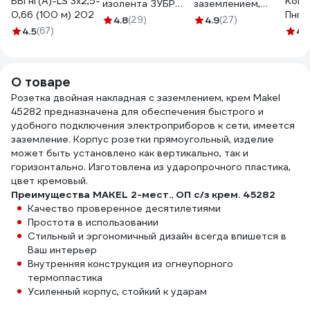
ВВГнг(А)-LS 3х2,5-
Конк
изолента ЗУБР
заземлением,
0,66 (100 м) 202
Пнг(
Авто-Жгут 19 мм х
крем Makel 45282
4.8
(29)
4.9
(27)
3x2,5
4.5
(67)
25 м 1236-2
4.
0,66
100м
О товаре
Розетка двойная накладная с заземлением, крем Makel
45282 предназначена для обеспечения быстрого и
удобного подключения электроприборов к сети, имеется
заземление. Корпус розетки прямоугольный, изделие
может быть установлено как вертикально, так и
горизонтально. Изготовлена из ударопрочного пластика,
цвет кремовый.
Преимущества MAKEL 2-мест., ОП с/з крем. 45282
Качество проверенное десятилетиями
Простота в использовании
Стильный и эргономичный дизайн всегда впишется в
Ваш интерьер
Внутренняя конструкция из огнеупорного
термопластика
Усиленный корпус, стойкий к ударам