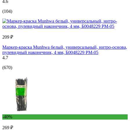
4.6
(104)
209 ₽
Маркер-краска Munhwa белый, универсальный, нитро-основа,
пулевидный наконечник, 4 мм, Б0048229 PM-05
4.7
(670)
-40%
269 ₽