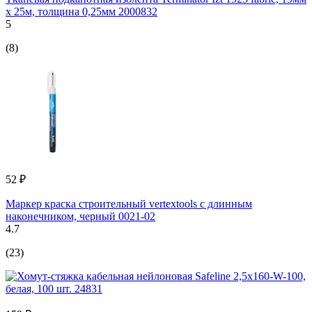
х 25м, толщина 0,25мм 2000832
5
(8)
52 ₽
Маркер краска строительный vertextools с длинным
наконечником, черный 0021-02
4.7
(23)