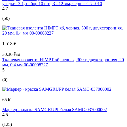
усадки=3:1, набор 10 шт., 3 - 12 мм, черные TU-010
4.7
(50)
1 518 ₽
30.36 ₽/м
Тканевая изолента HIMPT хб, черная, 300 г, двухсторонняя, 20
мм, 0.4 мм 00-00008227
5
(6)
65 ₽
Маркер - краска SAMGRUPP белая SAMC-037000002
4.5
(125)