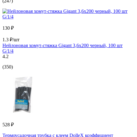
(247)
130 ₽
1.3 ₽/шт
Нейлоновая хомут-стяжка Gigant 3,6х200 черный, 100 шт
G/1/4
4.2
(350)
528 ₽
Термоусадочная трубка с клеем DolleX коэффициент