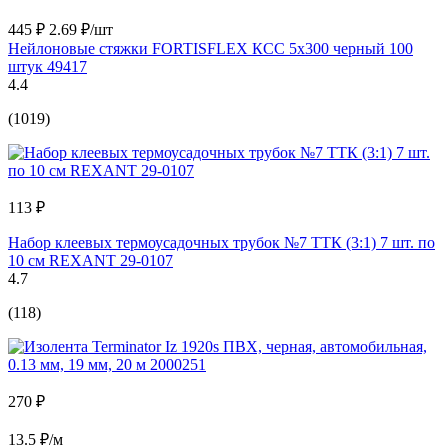
445 ₽
2.69 ₽/шт
Нейлоновые стяжки FORTISFLEX КСС 5х300 черный 100
штук 49417
4.4
(1019)
113 ₽
Набор клеевых термоусадочных трубок №7 ТТК (3:1) 7 шт. по
10 см REXANT 29-0107
4.7
(118)
270 ₽
13.5 ₽/м