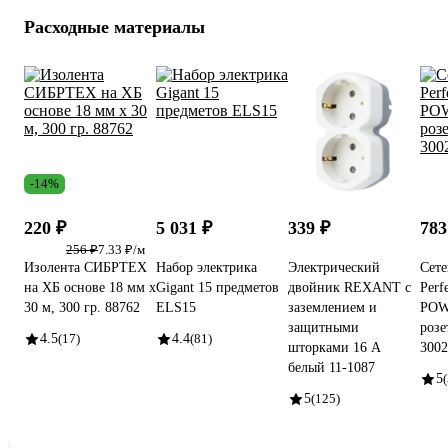
Расходные материалы
-14%
220 ₽
5 031 ₽
339 ₽
783
256 ₽
7.33 ₽/м
Изолента СИБРТЕХ
Набор электрика
Электрический
Сете
на ХБ основе 18 мм х
Gigant 15 предметов
двойник REXANT с
Perf
30 м, 300 гр. 88762
ELS15
заземлением и
POWE
защитными
розе
4.5
(17)
4.4
(81)
шторками 16 А
3002
белый 11-1087
5
(
5
(125)