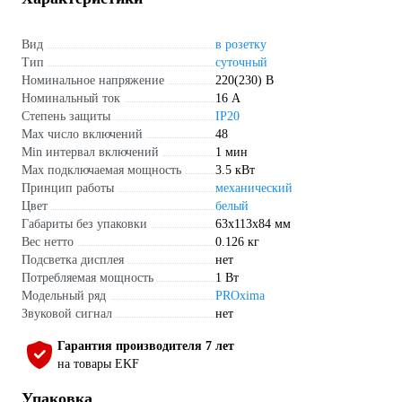
Вид
в розетку
Тип
суточный
Номинальное напряжение
220(230) В
Номинальный ток
16 А
Степень защиты
IP20
Max число включений
48
Min интервал включений
1 мин
Max подключаемая мощность
3.5 кВт
Принцип работы
механический
Цвет
белый
Габариты без упаковки
63х113х84 мм
Вес нетто
0.126 кг
Подсветка дисплея
нет
Потребляемая мощность
1 Вт
Модельный ряд
PROxima
Звуковой сигнал
нет
Гарантия производителя 7 лет
на товары EKF
Упаковка