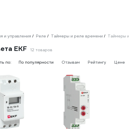
я и управления
Реле
Таймеры и реле времени
Таймеры и
/
/
/
вета EKF
12 товаров
ь по:
По популярности
Отзывам
Рейтингу
Цене