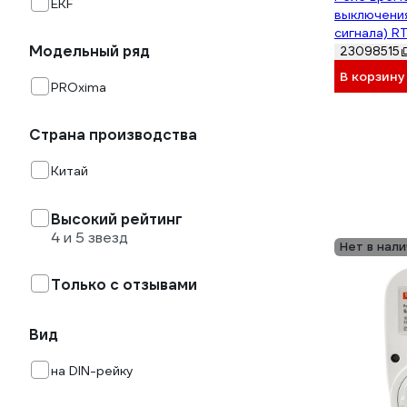
EKF
выключения
сигнала) R
Модельный ряд
sbe-2
23098515
В корзину
PROxima
Страна производства
Китай
Высокий рейтинг
4 и 5 звезд
Нет в нали
Только с отзывами
Вид
на DIN-рейку