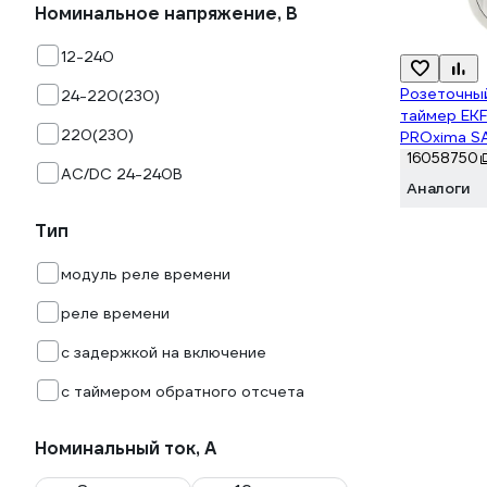
Номинальное напряжение, В
12-240
Розеточны
24-220(230)
таймер EKF
220(230)
PROxima S
16058750
АС/DC 24-240В
Аналоги
Тип
модуль реле времени
реле времени
с задержкой на включение
с таймером обратного отсчета
Номинальный ток, А