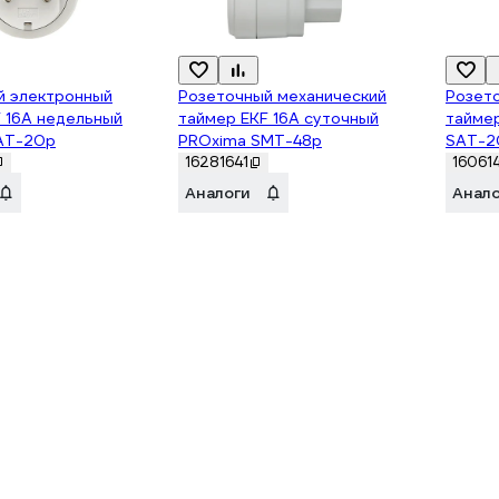
й электронный
Розеточный механический
Розет
 16A недельный
таймер EKF 16A суточный
тайме
AT-20p
PROxima SMT-48p
SAT-2
16281641
16061
Аналоги
Анал