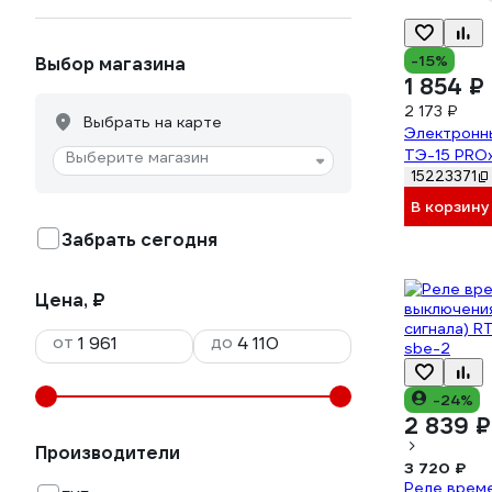
-15%
Выбор магазина
1 854 ₽
2 173 ₽
Выбрать на карте
Электронн
ТЭ-15 PRO
Выберите магазин
15223371
В корзину
Забрать сегодня
Цена, ₽
от
до
-24%
2 839 ₽
Производители
3 720 ₽
Реле време