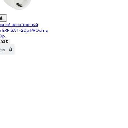
очный электронный
р EKF SAT-20p PROxima
0p
443
оги