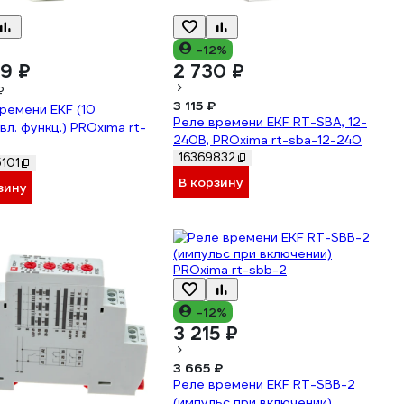
-12%
9 ₽
2 730 ₽
₽
3 115 ₽
ремени EKF (10
Реле времени EKF RT-SBA, 12-
вл. функц.) PROxima rt-
240В, PROxima rt-sba-12-240
16369832
101
В корзину
зину
-12%
3 215 ₽
3 665 ₽
Реле времени EKF RT-SBB-2
(импульс при включении)