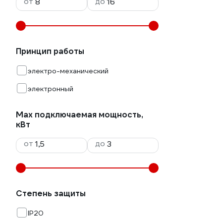
от
до
Принцип работы
электро-механический
электронный
Max подключаемая мощность,
кВт
от
до
Степень защиты
IP20