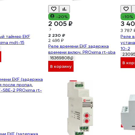
-20%
-10%
2 005 ₽
3 40
3 787 
2 230 ₽
ый таймер EKF
Реле в
2 496 ₽
xima mdt-15
устана
Реле времени EKF задержка
10-2
времени включ. PROxima rt-sba
23095
16369808
В кор
В корзину
ни EKF (задержка