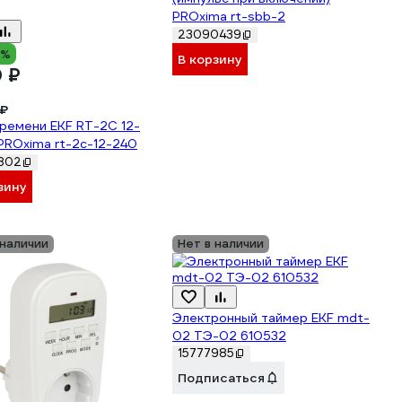
PROxima rt-sbb-2
23090439
3%
В корзину
0 ₽
 ₽
ремени EKF RT-2C 12-
PROxima rt-2c-12-240
802
зину
 наличии
Нет в наличии
Электронный таймер EKF mdt-
02 ТЭ-02 610532
15777985
Подписаться