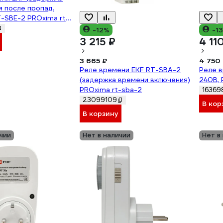
 после пропад.
T-SBE-2 PROxima rt-
-12%
-1
3 215 ₽
4 11
3 665 ₽
4 750
Реле времени EKF RT-SBA-2
Реле в
(задержка времени включения)
240В, 
PROxima rt-sba-2
16369
23099109
В кор
В корзину
чии
Нет в наличии
Нет в