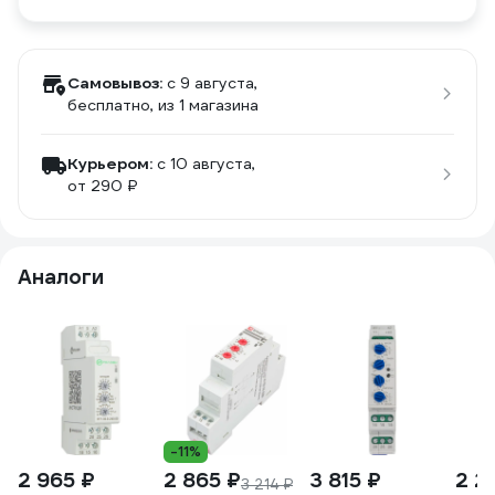
Самовывоз:
c 9 августа,
бесплатно
, из 1 магазина
Курьером:
c 10 августа,
от 290 ₽
Аналоги
-11%
2 965 ₽
2 865 ₽
3 815 ₽
2 2
3 214 ₽