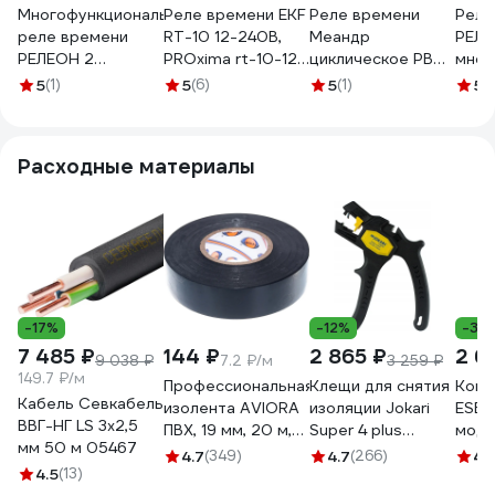
Многофункциональное
Реле времени EKF
Реле времени
Реле
реле времени
RT-10 12-240В,
Меандр
РЕЛ
РЕЛЕОН 2
PROxima rt-10-12-
циклическое РВЦ-
мног
перекидных
240
Р-15
1 пе
5
(1)
5
(6)
5
(1)
5
(
контакта 8А; 12-
ACDC24B/AC230B
конта
240 AC/DC;
УХЛ4 A8302-
12-2
RT102024000
19910925
RT1
Расходные материалы
-17%
-12%
-39
7 485 ₽
144 ₽
2 865 ₽
2 6
9 038 ₽
7.2 ₽/м
3 259 ₽
149.7 ₽/м
Профессиональная
Клещи для снятия
Конт
Кабель Севкабель
изолента AVIORA
изоляции Jokari
ESB
ВВГ-НГ LS 3х2,5
ПВХ, 19 мм, 20 м,
Super 4 plus
моду
мм 50 м 05467
черная 305-030
20050
АС-1
4.7
(349)
4.7
(266)
4.1
4.5
(13)
кату