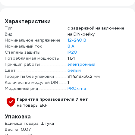
AC/
1SBE
Характеристики
Тип
с задержкой на включение
Вид
на DIN-рейку
Номинальное напряжение
12-240 В
Номинальный ток
8 А
Степень защиты
IP20
Потребляемая мощность
1 Вт
Принцип работы
электронный
Цвет
белый
Габариты без упаковки
91.4x18x66.2 мм
Количество модулей DIN
1
Модельный ряд
PROxima
Гарантия производителя 7 лет
на товары EKF
Упаковка
Единица товара: Штука
Вес, кг: 0.07