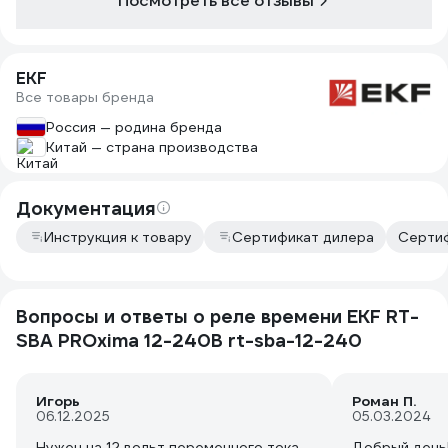
Посмотреть все отзывы
EKF
Все товары бренда
Россия — родина бренда
Китай — страна производства
Документация
Инструкция к товару
Сертификат дилера
Сертиф
Вопросы и ответы о реле времени EKF RT-
SBA PROxima 12-240В rt-sba-12-240
Игорь
Роман П.
06.12.2025
05.03.2024
Нужен на 12 вольт переменного тока.
Добрый день