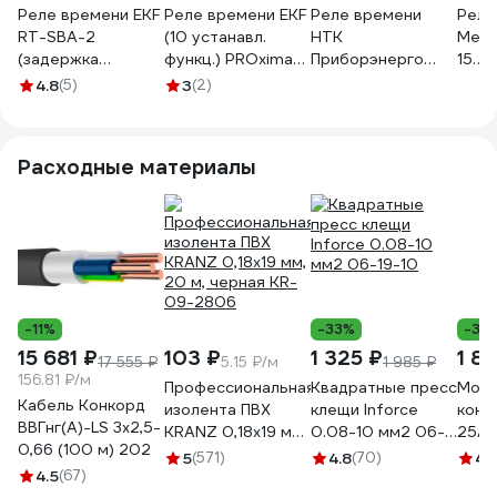
Реле времени EKF
Реле времени EKF
Реле времени
Реле
RT-SBA-2
(10 устанавл.
НТК
Меан
(задержка
функц.) PROxima
Приборэнерго
15
времени
rt-10-2
TDR60s
ACD
4.8
(5)
3
(2)
включения)
0210550010835
УХЛ4
PROxima rt-sba-2
1693
Расходные материалы
-11%
-33%
-30
15 681 ₽
103 ₽
1 325 ₽
1 8
17 555 ₽
5.15 ₽/м
1 985 ₽
156.81 ₽/м
Профессиональная
Квадратные пресс
Моду
Кабель Конкорд
изолента ПВХ
клещи Inforce
конт
ВВГнг(А)-LS 3х2,5-
KRANZ 0,18х19 мм,
0.08-10 мм2 06-
25А 
0,66 (100 м) 202
20 м, черная KR-
19-10
PROx
5
(571)
4.8
(70)
4.
4.5
(67)
09-2806
20