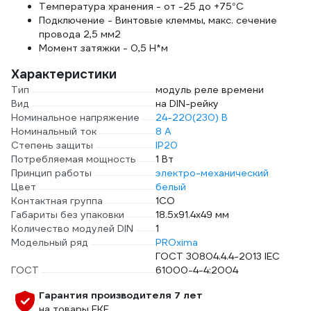
Температура хранения - от -25 до +75°С
Подключение - Винтовые клеммы, макс. сечение
провода 2,5 мм2
Момент затяжки - 0,5 Н*м
Характеристики
Тип
модуль реле времени
Вид
на DIN-рейку
Номинальное напряжение
24-220(230) В
Номинальный ток
8 А
Степень защиты
IP20
Потребляемая мощность
1 Вт
Принцип работы
электро-механический
Цвет
белый
Контактная группа
1CO
Габариты без упаковки
18.5х91.4х49 мм
Количество модулей DIN
1
Модельный ряд
PROxima
ГОСТ 30804.4.4-2013 IEC
ГОСТ
61000-4-4:2004
Гарантия производителя 7 лет
на товары EKF