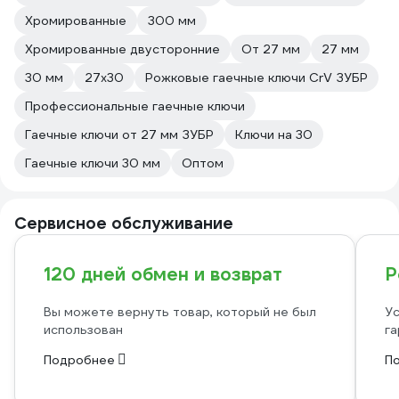
Хромированные
300 мм
Хромированные двусторонние
От 27 мм
27 мм
30 мм
27х30
Рожковые гаечные ключи CrV ЗУБР
Профессиональные гаечные ключи
Гаечные ключи от 27 мм ЗУБР
Ключи на 30
Гаечные ключи 30 мм
Оптом
Сервисное обслуживание
120 дней обмен и возврат
Р
Вы можете вернуть товар, который не был
Ус
использован
га
Подробнее
П