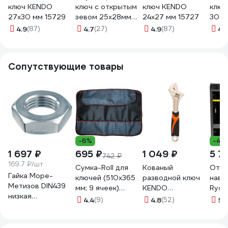
ключ KENDO
ключ с открытым
ключ KENDO
ключ
27x30 мм 15729
зевом 25x28мм
24x27 мм 15727
30x3
NEO Tools 09-825
4.9
(87)
4.7
(27)
4.9
(87)
4.
Сопутствующие товары
-6%
-42
1 697 ₽
695 ₽
1 049 ₽
5 7
742 ₽
169.7 ₽/шт
Сумка-Roll для
Кованый
Откр
Гайка Море-
ключей (510х365
разводной ключ
наве
Метизов DIN439
мм; 9 ячеек)
KENDO
Ryobi RHWS-
низкая
Сорокин 27.11
углеродистая
5132
4.4
(9)
4.8
(52)
5
(
шестигранная А2
сталь, 250 мм, 10"
B M20x1,5, 10 шт
15103
GAYKA439A2BM201510М