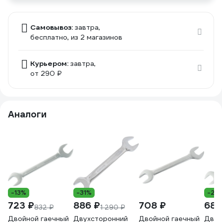
Самовывоз:
завтра,
бесплатно
, из 2 магазинов
Курьером:
завтра,
от 290 ₽
Аналоги
-13%
-31%
-27
723 ₽
886 ₽
708 ₽
687
832 ₽
1 290 ₽
Двойной гаечный
Двухсторонний
Двойной гаечный
Двой