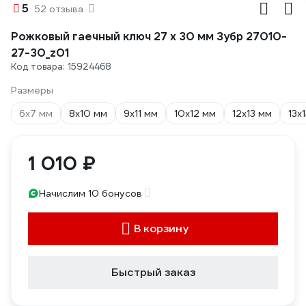
5
52 отзыва
Рожковый гаечный ключ 27 x 30 мм Зубр 27010-
27-30_z01
Код товара: 15924468
Размеры
6х7 мм
8х10 мм
9х11 мм
10х12 мм
12х13 мм
13х
1 010 ₽
Начислим 10 бонусов
В корзину
Быстрый заказ