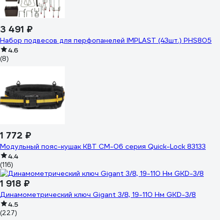
3 491 ₽
Набор подвесов для перфопанелей IMPLAST (43шт.) PHS805
4.6
(8)
1 772 ₽
Модульный пояс-кушак КВТ СМ-06 серия Quick-Lock 83133
4.4
(116)
1 918 ₽
Динамометрический ключ Gigant 3/8, 19-110 Нм GKD-3/8
4.5
(227)