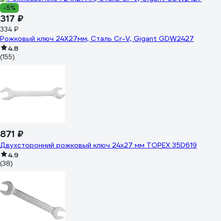
-5%
317 ₽
334 ₽
Рожковый ключ 24X27мм, Сталь Cr-V, Gigant GDW2427
4.8
(155)
871 ₽
Двухсторонний рожковый ключ 24х27 мм TOPEX 35D619
4.9
(38)