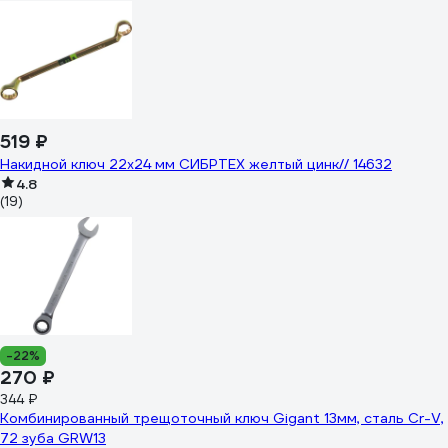
519 ₽
Накидной ключ 22х24 мм СИБРТЕХ желтый цинк// 14632
4.8
(19)
-22%
270 ₽
344 ₽
Комбинированный трещоточный ключ Gigant 13мм, сталь Cr-V,
72 зуба GRW13