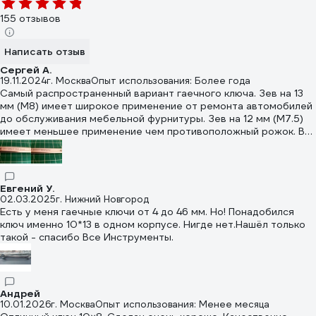
155 отзывов
Написать отзыв
Сергей А.
19.11.2024
г. Москва
Опыт использования: Более года
Самый распространенный вариант гаечного ключа. Зев на 13
мм (М8) имеет широкое применение от ремонта автомобилей
до обслуживания мебельной фурнитуры. Зев на 12 мм (М7.5)
имеет меньшее применение чем противоположный рожок. В
целом можно сказать, что рожковые ключи, выпускаемые
Gigant, являются качественными инструментами, которые
могут выдерживать достаточные нагрузки. Ключ
приобретался для личного использования.
Евгений У.
02.03.2025
г. Нижний Новгород
Есть у меня гаечные ключи от 4 до 46 мм. Но! Понадобился
ключ именно 10*13 в одном корпусе. Нигде нет.Нашёл только
такой - спасибо Все Инструменты.
Андрей
10.01.2026
г. Москва
Опыт использования: Менее месяца