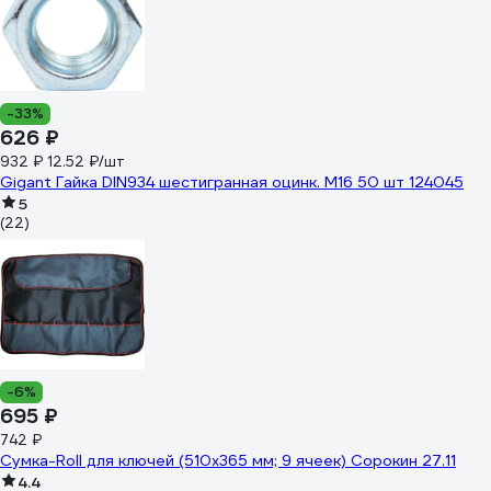
-33%
626 ₽
932 ₽
12.52 ₽/шт
Gigant Гайка DIN934 шестигранная оцинк. M16 50 шт 124045
5
(22)
-6%
695 ₽
742 ₽
Сумка-Roll для ключей (510х365 мм; 9 ячеек) Сорокин 27.11
4.4