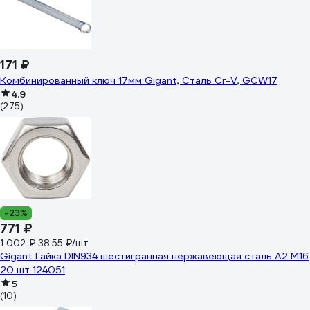
171 ₽
Комбинированный ключ 17мм Gigant, Сталь Cr-V, GCW17
4.9
(275)
-23%
771 ₽
1 002 ₽
38.55 ₽/шт
Gigant Гайка DIN934 шестигранная нержавеющая сталь А2 М16
20 шт 124051
5
(10)