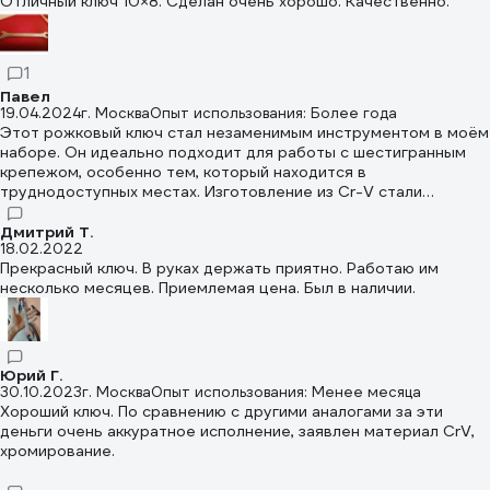
Отличный ключ 10×8. Сделан очень хорошо. Качественно.
1
Павел
19.04.2024
г. Москва
Опыт использования: Более года
Этот рожковый ключ стал незаменимым инструментом в моём
наборе. Он идеально подходит для работы с шестигранным
крепежом, особенно тем, который находится в
труднодоступных местах. Изготовление из Cr-V стали
придает ему особую прочность, что гарантирует его
долговечность и высокую стойкость к износу. Хромированное
Дмитрий Т.
18.02.2022
покрытие защищает ключ от коррозии, продлевая срок его
Прекрасный ключ. В руках держать приятно. Работаю им
службы. Инструмент облегчил многие задачи по
несколько месяцев. Приемлемая цена. Был в наличии.
освобождению застрявшего крепежа, позволяя справляться с
работой более эффективно и без лишних усилий.
Юрий Г.
30.10.2023
г. Москва
Опыт использования: Менее месяца
Хороший ключ. По сравнению с другими аналогами за эти
деньги очень аккуратное исполнение, заявлен материал CrV,
хромирование.