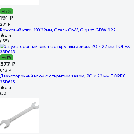
-17%
191 ₽
231 ₽
Рожковый ключ 19X22мм, Сталь Cr-V, Gigant GDW1922
4.8
(155)
-41%
377 ₽
643 ₽
Двухсторонний ключ с открытым зевом, 20 x 22 мм TOPEX
35D615
4.9
(38)