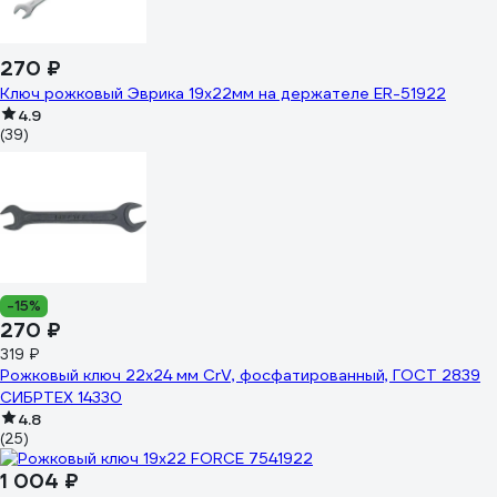
270 ₽
Ключ рожковый Эврика 19x22мм на держателе ER-51922
4.9
(39)
-15%
270 ₽
319 ₽
Рожковый ключ 22х24 мм CrV, фосфатированный, ГОСТ 2839
СИБРТЕХ 14330
4.8
(25)
1 004 ₽