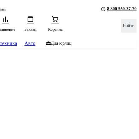
8 800 550-37-70
рам
Войти
равнение
Заказы
Корзина
техника
Авто
Для юрлиц