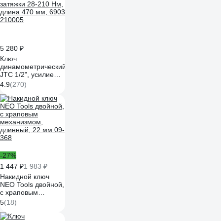
5 280 ₽
Ключ
динамометрический
JTC 1/2", усилие
затяжки 28-210 Нм,
4.9
(270)
длина 470 мм, 6903
210005
-27%
1 447 ₽
1 983 ₽
Накидной ключ
NEO Tools двойной,
с храповым
механизмом,
5
(18)
длинный, 22 мм 09-
368