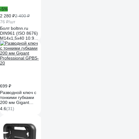
-5%
2 280 ₽
2 400 ₽
76 ₽/шт
Болт boltnn.ru
DIN961 (ISO 8676)
М14x1,5x40 10.9
цинк-ламель серый
480 часов 30 шт
4687206379411
699 ₽
Разводной ключ с
тонкими губками
200 мм Gigant
Professional GPBS-
4.6
(31)
20