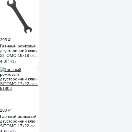
205 ₽
Гаечный рожковый
двусторонний ключ
SITOMO 18х19 окс.
43183
4.8
(441)
200 ₽
Гаечный рожковый
двусторонний ключ
SITOMO 17х22 окс.
51803
4.8
(441)