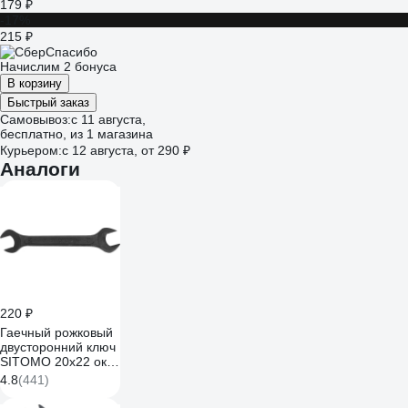
179 ₽
-17%
215 ₽
Начислим 2 бонуса
В корзину
Быстрый заказ
Самовывоз:
c 11 августа,
бесплатно
, из 1 магазина
Курьером:
c 12 августа,
от 290 ₽
Аналоги
220 ₽
Гаечный рожковый
двусторонний ключ
SITOMO 20х22 окс.
43185
4.8
(441)