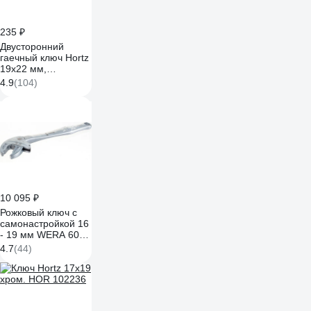
235 ₽
Двусторонний
гаечный ключ Hortz
19x22 мм,
хромированный,
4.9
(104)
HOR 102239
10 095 ₽
Рожковый ключ с
самонастройкой 16
- 19 мм WERA 6004
Joker L WE-020101
4.7
(44)