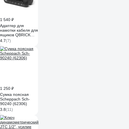
1 540 ₽
Адаптер для
намотки кабеля для
ящиков QBRICK
Cable Winder Set
4.7
(7)
2651-54
1 250 ₽
Сумка поясная
Scheppach Sch-
90240 (62306)
3.8
(11)