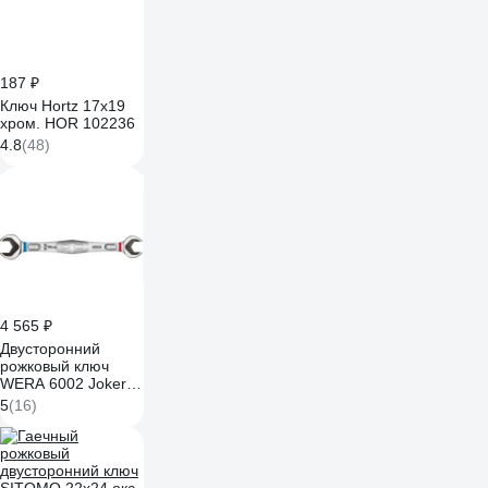
187 ₽
Ключ Hortz 17х19
хром. HOR 102236
4.8
(48)
4 565 ₽
Двусторонний
рожковый ключ
WERA 6002 Joker
17-19 мм WE-
5
(16)
003765