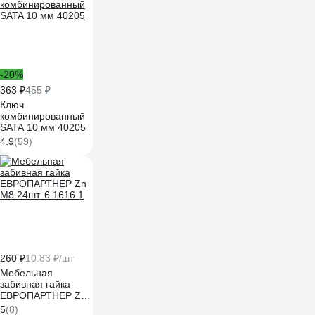
-20%
363 ₽
455 ₽
Ключ
комбинированный
SATA 10 мм 40205
4.9
(59)
260 ₽
10.83 ₽/шт
Мебельная
забивная гайка
ЕВРОПАРТНЕР Zn
М8 24шт. 6 1616 1
5
(8)