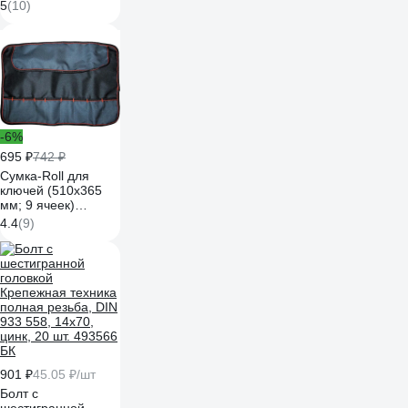
шестигранная DIN
5
(10)
934 М14 20 шт
0300923 КЧ
-6%
695 ₽
742 ₽
Сумка-Roll для
ключей (510х365
мм; 9 ячеек)
Сорокин 27.11
4.4
(9)
901 ₽
45.05 ₽/шт
Болт с