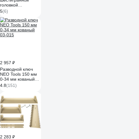
шестигранной
головкой
Крепежная техника
5
(6)
полная резьба, DIN
933 558, 14х70,
цинк, 20 шт. 493566
БК
2 957 ₽
Разводной ключ
NEO Tools 150 мм
0-34 мм кованый
03-015
4.8
(151)
2 283 ₽