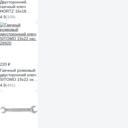
Двусторонний
гаечный ключ
HORTZ 16x18
хромированный
4.9
(104)
HOR 102234
220 ₽
Гаечный рожковый
двусторонний ключ
SITOMO 19х22 окс.
28920
4.8
(441)