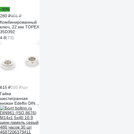
-30%
280 ₽
401 ₽
Комбинированный
ключ, 22 мм TOPEX
35D392
4.8
(73)
615 ₽
205 ₽/шт
Гайка
шестигранная
низкая Edelfix DIN
936 М14 А2-035,
нержавеющая, 3 шт
936214 3