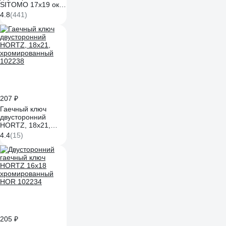
SITOMO 17х19 окс.
28919
4.8
(441)
207 ₽
Гаечный ключ
двусторонний
HORTZ, 18x21,
хромированный
4.4
(15)
102238
205 ₽