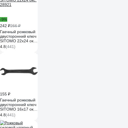
-9%
242 ₽
266 ₽
Гаечный рожковый
двусторонний ключ
SITOMO 22х24 окс.
28921
4.8
(441)
155 ₽
Гаечный рожковый
двусторонний ключ
SITOMO 16х17 окс.
43184
4.8
(441)