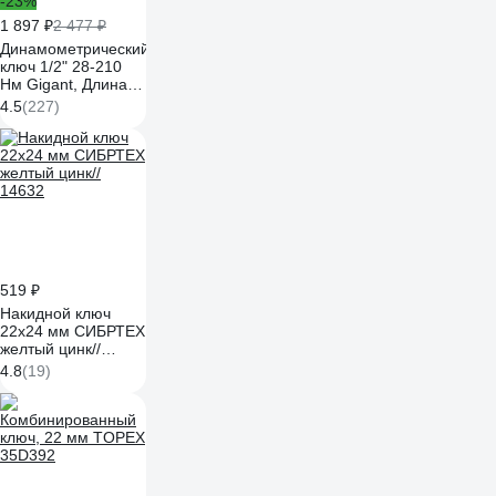
-23%
1 897 ₽
2 477 ₽
Динамометрический
ключ 1/2" 28-210
Нм Gigant, Длина
500мм, Сталь Cr-V,
4.5
(227)
TW-5
519 ₽
Накидной ключ
22х24 мм СИБРТЕХ
желтый цинк//
14632
4.8
(19)