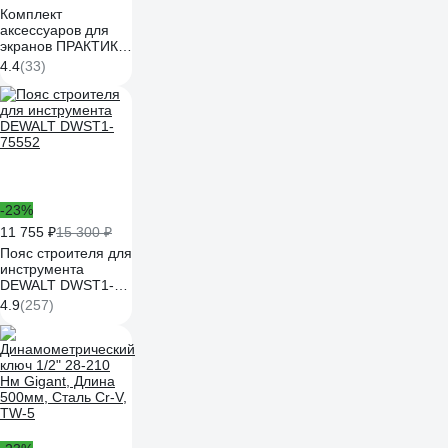
Комплект
аксессуаров для
экранов ПРАКТИК
S30299091503
4.4
(33)
-23%
11 755 ₽
15 300 ₽
Пояс строителя для
инструмента
DEWALT DWST1-
75552
4.9
(257)