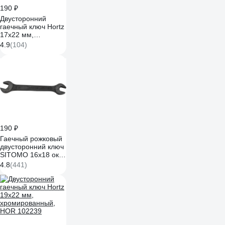
190 ₽
Двусторонний
гаечный ключ Hortz
17x22 мм,
хромированный,
4.9
(104)
HOR 1086380
190 ₽
Гаечный рожковый
двусторонний ключ
SITOMO 16х18 окс.
75712
4.8
(441)