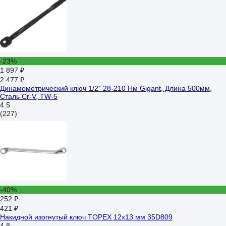
-23%
1 897 ₽
2 477 ₽
Динамометрический ключ 1/2" 28-210 Нм Gigant, Длина 500мм,
Сталь Cr-V, TW-5
4.5
(227)
-40%
252 ₽
421 ₽
Накидной изогнутый ключ TOPEX 12x13 мм 35D809
4.8