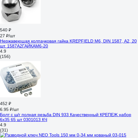
540 ₽
27 ₽/шт
Нержавеющая колпачковая гайка KREPFIELD М6, DIN 1587, А2, 20
шт. 1587A2ГАЙКАМ6-20
4.9
(156)
452 ₽
6.95 ₽/шт
Болт с ш/г полная резьба DIN 933 Качественный КРЕПЕЖ набор
6х35 65 шт 0301013 КЧ
4.9
(31)