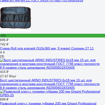
Гайка БП М6-6Н.21 ГОСТ 5915-70 (5шт.) 01-00001616
-6%
695 ₽
742 ₽
Сумка-Roll для ключей (510х365 мм; 9 ячеек) Сорокин 27.11
4.4
(9)
415 ₽
27.67 ₽/шт
Болт шестигранный ARNO INDUSTRIES 6х18 мм 15 шт. для
соединения и монтажа конструкций ГОСТ 7798 класс прочности
8.8 размер сталь цинкование A02000601833A05
699 ₽
Разводной ключ с тонкими губками 200 мм Gigant Professional