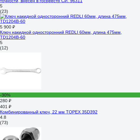
точности, внесён в госреестр СИ. 96311
5
(23)
5 900 ₽
Ключ накидной односторонний REDLI 60мм, длина 475мм,
TD1204B-60
5
(12)
-30%
280 ₽
401 ₽
Комбинированный ключ, 22 мм TOPEX 35D392
4.8
(73)