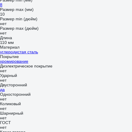
Размер min (мм)
8
Размер max (мм)
10
Размер min (дюйм)
нет
Размер max (дюйм)
нет
Длина
110 мм
Материал
углеродистая сталь
Покрытие
хромирование
Диэлектрическое покрытие
нет
Ударный
нет
Двусторонний
да
Односторонний
нет
Коликовый
нет
Шарнирный
нет
ГОСТ
нет