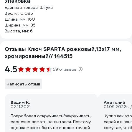
Упаковка
Единица товара: Штука
Вес, кг: 0.085
Длина, мм: 160
Ширина, мм: 35
Высота, мм: 6
Отзывы Ключ SPARTA рожковый,13x17 мм,
хромированный// 144515
4.5
59 отзывов
Написать отзыв
Вадим К.
Анатолий
02.11.2021
01.09.2022
г.
Попробовал откручивать/закручивать,
Купил как вто
серьезно ломать не пытался. Поэтому
сарай к шлан
оценка может быть не вполне точной
хомутам, что