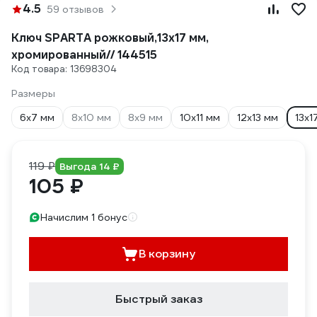
4.5
59 отзывов
Ключ SPARTA рожковый,13x17 мм,
хромированный// 144515
Код товара: 13698304
Размеры
6х7 мм
8х10 мм
8х9 мм
10х11 мм
12х13 мм
13х1
119 ₽
Выгода 14 ₽
105 ₽
Начислим 1 бонус
В корзину
Быстрый заказ