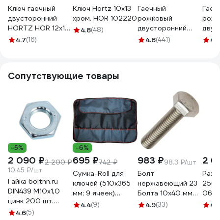
Ключ гаечный
Ключ Hortz 10х13
Гаечный
Гаеч
двусторонний
хром. HOR 102220
рожковый
рожк
HORTZ HOR 12x14,
двусторонний
двус
4.8
(48)
хром 102224
ключ SITOMO
ключ
4.7
(16)
4.8
(441)
4.
12х13 окс. 28913
12х14
Сопутствующие товары
-5%
-6%
2 090 ₽
695 ₽
983 ₽
2 6
2 200 ₽
742 ₽
98.3 ₽/шт
10.45 ₽/шт
Сумка-Roll для
Болт
Разв
Гайка boltnn.ru
ключей (510х365
нержавеющий 23
250 
DIN439 М10x1,0
мм; 9 ячеек)
Болта 10x40 мм
06-0
цинк 200 шт.
Сорокин 27.11
DIN933 10 шт.
4.4
(9)
4.9
(33)
4.
4687206444966
4.6
(5)
АС1301004091N07