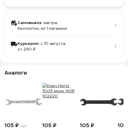
Самовывоз:
завтра,
бесплатно
, из 1 магазина
Курьером:
c 10 августа,
от 290 ₽
Аналоги
105 ₽
105 ₽
105 ₽
100
/шт