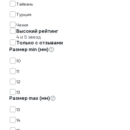
Тайвань
Турция
Чехия
Высокий рейтинг
4 и 5 звезд
Только с отзывами
Размер min (мм)
10
11
12
13
Размер max (мм)
13
14