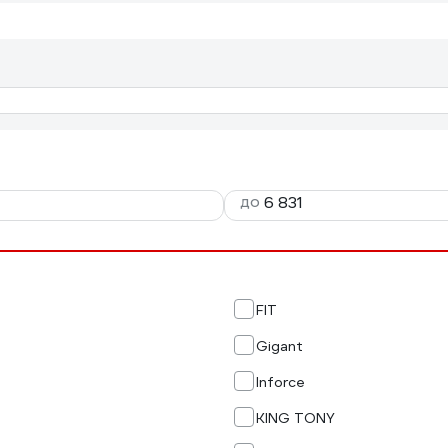
до
FIT
Gigant
Inforce
KING TONY