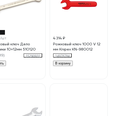
12%
₽
/шт
4 314 ₽
овый ключ Дело
Рожковый ключ 1000 V 12
ики 10×12мм 510120
мм Knipex KN-980012
89)
15290931
14978784
ить
В корзину