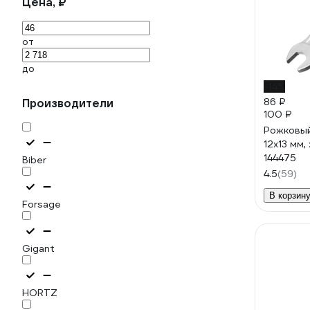
Цена, ₽
от
до
-14%
86 ₽
Производители
100 ₽
Рожковы
12x13 мм
144475
Biber
4.5
(59)
В корзину
Forsage
Gigant
HORTZ