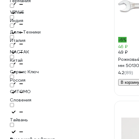
Германия
VENUS
Индия
Дело Техники
-6%
Италия
46 ₽
МАСТАК
49 ₽
Рожковый
Китай
мм 5013
Сервис Ключ
4.2
(89)
Россия
В корзину
СИТОМО
Словения
Тайвань