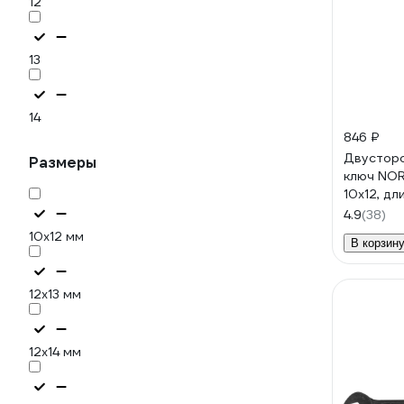
12
13
14
846 ₽
Двустор
Размеры
ключ NOR
10х12, дл
0601071
4.9
(38)
10х12 мм
В корзин
12х13 мм
12х14 мм