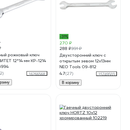
-31%
₽
270 ₽
₽
288 ₽
391 ₽
ный рожковый ключ
Двухсторонний ключ с
ИТЕТ 12*14 мм КР-1214
открытым зевом 12x13мм
6994
NEO Tools 09-812
2)
4.7
(27)
16266568
15749503
рзину
В корзину