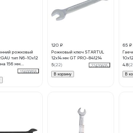
120 ₽
65 
онний рожковый
Рожковый ключ STARTUL
Гаеч
GAU тип N6-10x12
12x14 мм GT PRO-841214
10х1
ина 156 мм
5
(22)
4.8
(2
22420605
29
15600858
В корзину
В ко
у