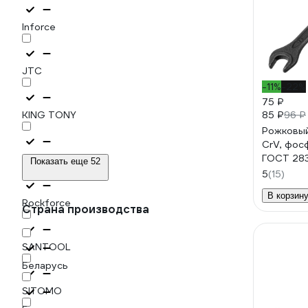
Inforce
JTC
-11%
-22%
75 ₽
85 ₽
KING TONY
96 ₽
Рожковый
CrV, фос
ГОСТ 283
Ombra
Показать еще 52
5
(15)
В корзин
Rockforce
Страна производства
SANTOOL
Беларусь
SITOMO