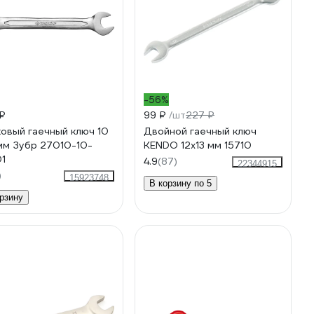
-56%
₽
99 ₽
/шт
227 ₽
овый гаечный ключ 10
Двойной гаечный ключ
 мм Зубр 27010-10-
KENDO 12x13 мм 15710
01
4.9
(87)
22344915
)
15923748
В корзину по 5
рзину