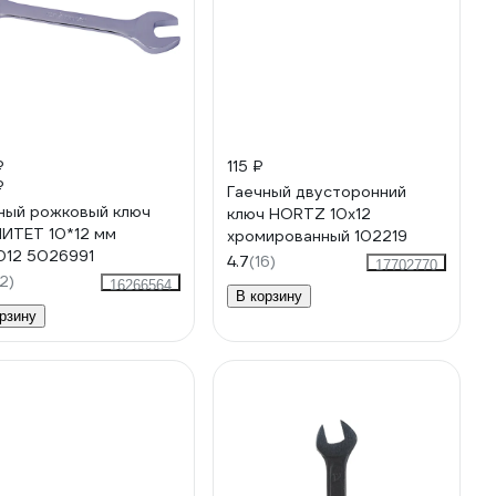
₽
115 ₽
₽
Гаечный двусторонний
ный рожковый ключ
ключ HORTZ 10х12
ИТЕТ 10*12 мм
хромированный 102219
012 5026991
4.7
(16)
17702770
2)
16266564
В корзину
рзину