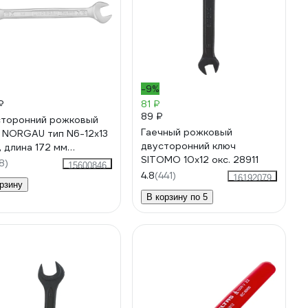
-9%
₽
81 ₽
89 ₽
торонний рожковый
Гаечный рожковый
 NORGAU тип N6-12x13
двусторонний ключ
, длина 172 мм
SITOMO 10х12 окс. 28911
07145
8)
15600846
4.8
(441)
16192079
рзину
В корзину по 5