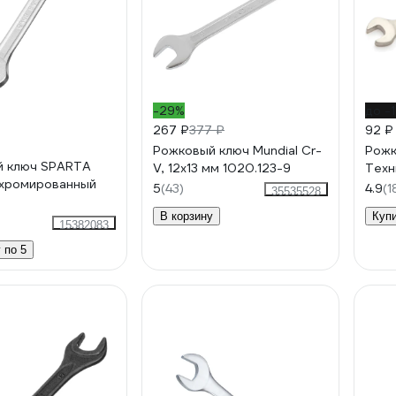
-29%
до -
267 ₽
377 ₽
92 
Рожковый ключ Mundial Cr-
Рожк
й ключ SPARTA
V, 12x13 мм 1020.123-9
Техн
, хромированный
5
(43)
4.9
(1
35535528
В корзину
Куп
15382083
 по 5