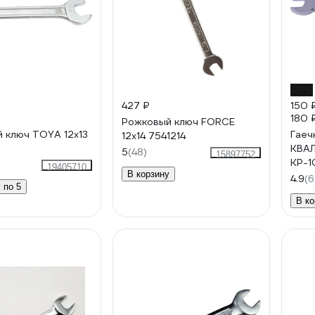
-17%
427 ₽
150 
180 
Рожковый ключ FORCE
 ключ TOYA 12х13
Гаеч
12х14 7541214
0
КВАЛ
5
(48)
15897752
КР-1
19405710
В корзину
4.9
(6
 по 5
В ко