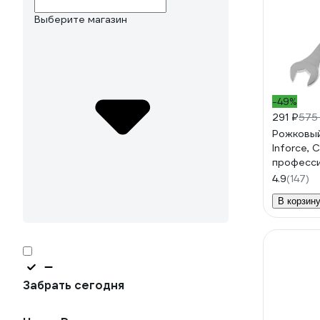
Выберите магазин
-49%
291 ₽
575
Рожковый
Inforce, 
професси
58
4.9
(147)
В корзин
Забрать сегодня