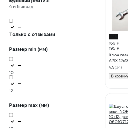
Высокий рейтинг
Турция
4 и 5 звезд
Только с отзывами
-13%
169 ₽
195 ₽
Размер min (мм)
Ключ гае
APIX 12x1
4.9
(34)
10
В корзин
12
Размер max (мм)