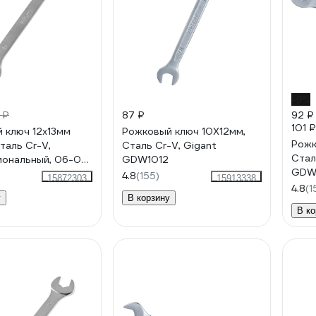
-9%
 ₽
87 ₽
92 ₽
101 ₽
 ключ 12x13мм
Рожковый ключ 10X12мм,
Рожк
Сталь Cr-V,
Сталь Cr-V, Gigant
Стал
ональный, 06-05-
GDW1012
GDW
4.8
(155)
15872303
15913338
4.8
(1
у
В корзину
В ко