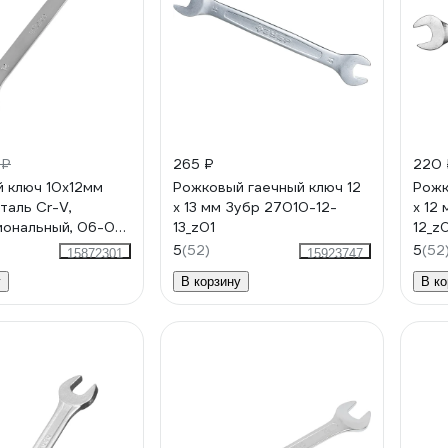
 ₽
265 ₽
220 
 ключ 10x12мм
Рожковый гаечный ключ 12
Рожк
Сталь Cr-V,
x 13 мм Зубр 27010-12-
x 12
ональный, 06-05-
13_z01
12_z
5
(52)
5
(52
15872301
15923747
у
В корзину
В ко