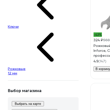
Ключи
-43%
324 ₽
568
Рожковый
Inforce, 
професси
60
4.9
(147)
Рожковые
В корзин
12 мм
Выбор магазина
Выбрать на карте