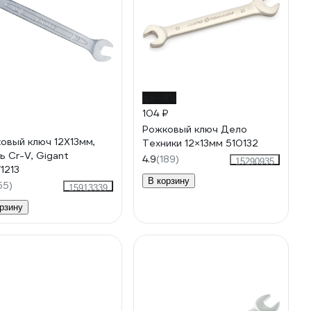
до -9%
104 ₽
Рожковый ключ Дело
овый ключ 12X13мм,
Техники 12×13мм 510132
ь Cr-V, Gigant
4.9
(189)
15290935
1213
В корзину
55)
15913339
рзину