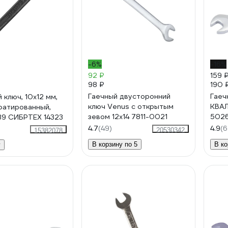
-6%
-16%
92 ₽
159 
98 ₽
190 
Гаечный двусторонний
Гаеч
 ключ, 10x12 мм,
ключ Venus с открытым
КВАЛ
фатированный,
зевом 12x14 7811-0021
502
9 СИБРТЕХ 14323
4.7
(49)
4.9
(6
20530342
15382078
В корзину по 5
В ко
у