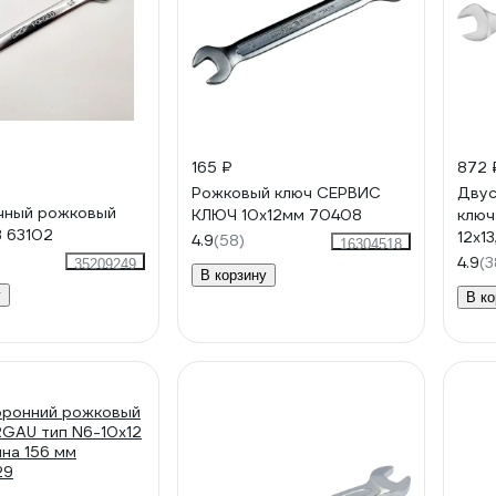
165 ₽
872 
Рожковый ключ СЕРВИС
Двус
чный рожковый
КЛЮЧ 10х12мм 70408
ключ
3 63102
12х13
4.9
(58)
16304518
0601
4.9
(3
35209249
В корзину
у
В ко