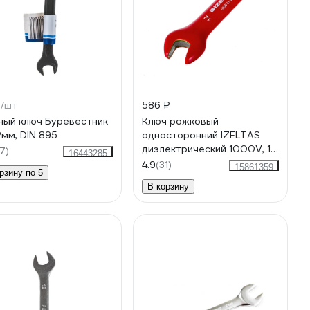
₽
/шт
586 ₽
ный ключ Буревестник
Ключ рожковый
2мм, DIN 895
односторонний IZELTAS
диэлектрический 1000V, 12
7)
16443285
мм , 255010012
4.9
(31)
15861359
рзину по 5
В корзину