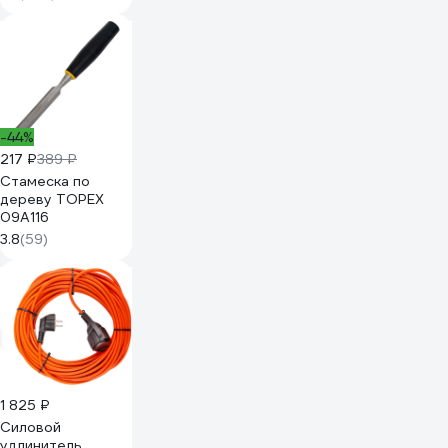
00012316
-44%
217 ₽
389 ₽
Стамеска по
дереву TOPEX
09A116
3.8
(59)
1 825 ₽
Силовой
удлинитель