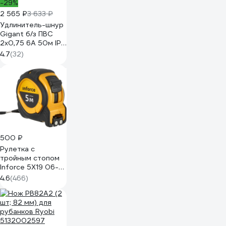
-29%
2 565 ₽
3 633 ₽
Удлинитель-шнур
Gigant б/з ПВС
2х0,75 6A 50м IP
44 INDUSTRY EG
4.7
(32)
PE-017
500 ₽
Рулетка с
тройным стопом
Inforce 5Х19 06-
11-70
4.6
(466)