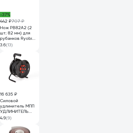
-37%
442 ₽
707 ₽
Нож PB82A2 (2
шт; 82 мм) для
рубанков Ryobi
5132002597
3.6
(13)
16 635 ₽
Силовой
удлинитель МПП
УДЛИНИТЕЛЬ
четыре розетки
4.9
(9)
на катушке с
заземлением 30
метров + IP-