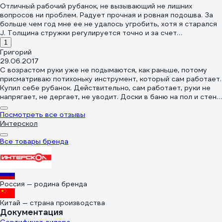
Отличный рабочий рубанок, не вызывающий не лишних
вопросов ни проблем. Радует прочная и ровная подошва. За
больше чем год мне ее не удалось угробить, хотя я старался
J. Толщина стружки регулируется точно и за счет
подпружиненной рукояти не сбивается. Ножи менять легко,
1
если наловчиться. Их кстати в комплекте не поставляют. Это
Григорий
косячок, но если заранее внимание обратить, то купить не
29.06.2017
проблема. В общем, за эти деньги получить хороший рубанок
С возрастом руки уже не подымаются, как раньше, потому
с плавным пуском и поддержкой оборотов – это класс.
присматриваю потихоньку инструмент, который сам работает.
Купил себе рубанок. Действительно, сам работает, руки не
напрягает, не дергает, не уводит. Доски в баню на пол и стены
сострогал за два дня, раньше пришлось бы неделю маяться.
Качество строгания - блеск, ровно и ни одного задира, даже и
Посмотреть все отзывы
циклевать не придется.
Интерскол
Все товары бренда
Россия — родина бренда
Китай — страна производства
Документация