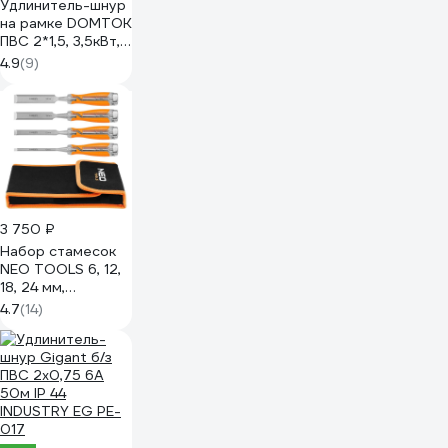
Удлинитель-шнур
на рамке DOMTOK
ПВС 2*1,5, 3,5кВт,
без заземления,
4.9
(9)
30м 2404
3 750 ₽
Набор стамесок
NEO TOOLS 6, 12,
18, 24 мм,
двухкомпонентная
4.7
(14)
ручка, 4 шт. 37-
900