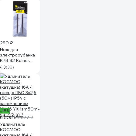
290 ₽
Нож для
электрорубанка
KPB 82 Kolner
8101900048
4.3
(39)
-18%
6 505 ₽
7 977 ₽
Удлинитель
КОСМОС
(катушка) 16А 4