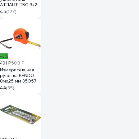
АТЛАНТ ПВС 3x2.5
10 м Атом 40142
4.5
(127)
-3%
491 ₽
508 ₽
Измерительная
рулетка KENDO
8мх25 мм 35057
4.4
(35)