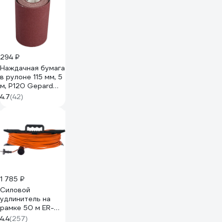
44\У1С-4-30 4 роз
с\з ПВС 3*2,5 30 м
+ IP-44\220В
999000000001301
294 ₽
Наждачная бумага
в рулоне 115 мм, 5
м, Р120 Gepard
GP5010-120
4.7
(42)
1 785 ₽
Силовой
удлинитель на
рамке 50 м ER-
50-001 GLANZEN
4.4
(257)