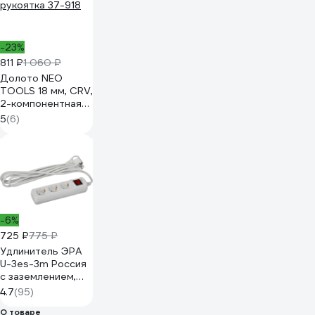
-23%
811 ₽
1 060 ₽
Долото NEO
TOOLS 18 мм, CRV,
2-компонентная
рукоятка 37-918
5
(6)
-6%
725 ₽
775 ₽
Удлинитель ЭРА
U-3es-3m Россия
с заземлением,
3x1мм2, 16A, ПВС, с
4.7
(95)
выкл, 3гн, 3м
О товаре
Б0028378