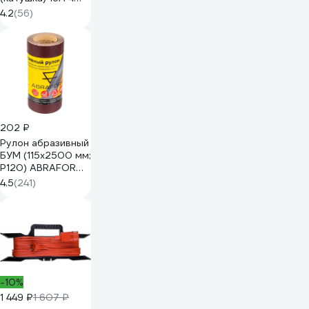
гнезда ПВС 3х2,5
4.2
(56)
(50м) IP54 с
заземлением
УХз16 YKKsm50m-
4g-Z(2,5)IP
202 ₽
Рулон абразивный
БУМ (115x2500 мм;
P120) ABRAFORM
afr115-2500-120
4.5
(241)
-10%
1 449 ₽
1 607 ₽