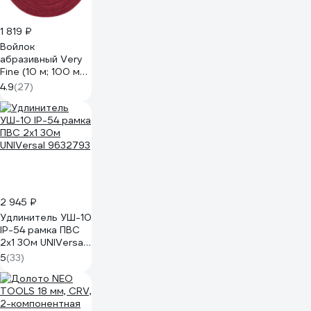
1 819 ₽
Войлок
абразивный Very
Fine (10 м; 100 мм;
красный; Р320-
4.9
(27)
360) NEW LINE
Holex HAS-7128
2 945 ₽
Удлинитель УШ-10
IP-54 рамка ПВС
2x1 30м UNIVersal
9632793
5
(33)