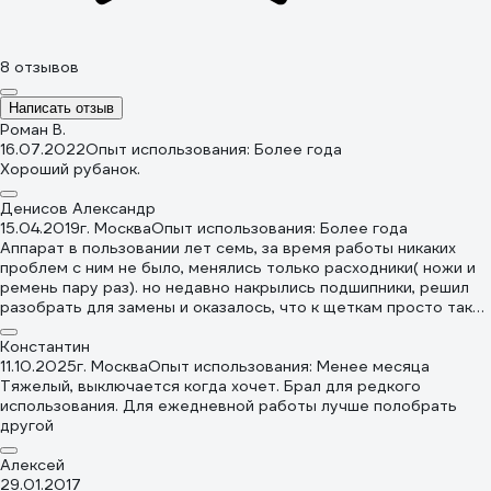
8 отзывов
Написать отзыв
Роман В.
16.07.2022
Опыт использования: Более года
Хороший рубанок.
Денисов Александр
15.04.2019
г. Москва
Опыт использования: Более года
Аппарат в пользовании лет семь, за время работы никаких
проблем с ним не было, менялись только расходники( ножи и
ремень пару раз). но недавно накрылись подшипники, решил
разобрать для замены и оказалось, что к щеткам просто так
не подлезть. Точнее щетки вынимаются несложно, но вот
прочистить шахту этих щеток без танцев с бубном нереально.
Константин
А в целом вполне себе достойный аппарат, за точность не
11.10.2025
г. Москва
Опыт использования: Менее месяца
скажу, ибо не для столярных работ он приобретался, но
Тяжелый, выключается когда хочет. Брал для редкого
нареканий к нему нет.
использования. Для ежедневной работы лучше полобрать
другой
Алексей
29.01.2017