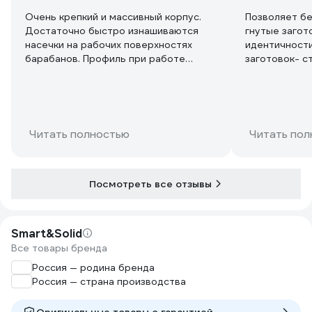
Очень крепкий и массивный корпус.
Позволяет бе
Достаточно быстро изнашиваются
гнутые загот
насечки на рабочих поверхностях
идентичности
барабанов. Профиль при работе
заготовок- с
начинает проскакивать. Долгое время
инструкции, т.
также не могу найти в продаже к нему
металлическ
барабаны с полукруглым профилем.
инструмент н
Для гибки круглых труб
Профильную 
согнуть в ко
Читать полностью
Читать пол
геометрии.
Посмотреть все отзывы
Smart&Solid
Все товары бренда
Россия — родина бренда
Россия — страна производства