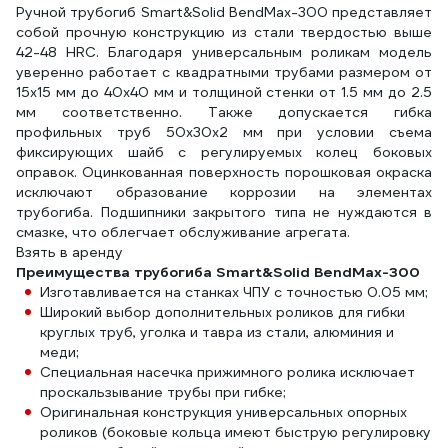
Ручной трубогиб Smart&Solid BendMax-300 представляет
собой прочную конструкцию из стали твердостью выше
42-48 HRC. Благодаря универсальным роликам модель
уверенно работает с квадратными трубами размером от
15х15 мм до 40х40 мм и толщиной стенки от 1.5 мм до 2.5
мм соответственно. Также допускается гибка
профильных труб 50х30х2 мм при условии съема
фиксирующих шайб с регулируемых колец боковых
оправок. Оцинкованная поверхность порошковая окраска
исключают образование коррозии на элементах
трубогиба. Подшипники закрытого типа не нуждаются в
смазке, что облегчает обслуживание агрегата.
Взять в аренду
Преимущества трубогиба Smart&Solid BendMax-300
Изготавливается на станках ЧПУ с точностью 0.05 мм;
Широкий выбор дополнительных роликов для гибки
круглых труб, уголка и тавра из стали, алюминия и
меди;
Специальная насечка прижимного ролика исключает
проскальзывание трубы при гибке;
Оригинальная конструкция универсальных опорных
роликов (боковые кольца имеют быструю регулировку