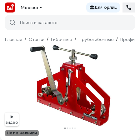
Москва
Для юрлиц
Поиск в каталоге
Главная
/
Станки
/
Гибочные
/
Трубогибочные
/
Профиле
видео
Нет в наличии