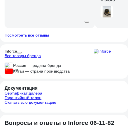
Есть нижний с
фиксируется к
Работаю в меб
замерять стен
Посмотреть все отзывы
согнулось на 
большой плюс
Inforce
Все товары бренда
В работе еще 
качественная 
Россия — родина бренда
Китай — страна производства
Документация
Сертификат дилера
Гарантийный талон
Скачать всю документацию
Вопросы и ответы о Inforce 06-11-82