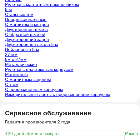
Рулетки с магнитным наконечником
5 м
Стальные 5 м
Профессиональные
С магнитом 5 метров
Двусторонняя шкала
С обратной шкалой
Двухсторонний зацеп
Двухсторонняя шкала 5 м
Нейлоновые 5 м
27 мм
5м х 27мм
Металлические
Рулетки с пластиковым корпусом
Магнитные
C магнитным зацепом
Оптом
С прорезиненным корпусом
Измерительные ленты с прорезиненным корпусом
Сервисное обслуживание
Гарантия производителя 2 года
120 дней обмен и возврат
Ремонт