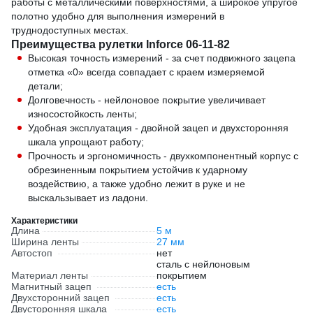
работы с металлическими поверхностями, а широкое упругое
полотно удобно для выполнения измерений в
труднодоступных местах.
Преимущества рулетки Inforce 06-11-82
Высокая точность измерений - за счет подвижного зацепа
отметка «0» всегда совпадает с краем измеряемой
детали;
Долговечность - нейлоновое покрытие увеличивает
износостойкость ленты;
Удобная эксплуатация - двойной зацеп и двухсторонняя
шкала упрощают работу;
Прочность и эргономичность - двухкомпонентный корпус с
обрезиненным покрытием устойчив к ударному
воздействию, а также удобно лежит в руке и не
выскальзывает из ладони.
Характеристики
Длина
5 м
Ширина ленты
27 мм
Автостоп
нет
сталь с нейлоновым
Материал ленты
покрытием
Магнитный зацеп
есть
Двухсторонний зацеп
есть
Двусторонняя шкала
есть