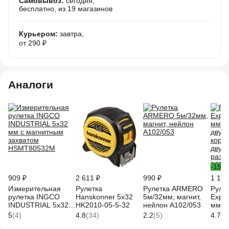
Самовывоз:
сегодня,
бесплатно
, из 19 магазинов
Курьером:
завтра,
от 290 ₽
Аналоги
-19%
909 ₽
2 611 ₽
990 ₽
1 182
Измерительная
Рулетка
Рулетка ARMERO
Руле
рулетка INGCO
Hanskonner 5x32
5м/32мм, магнит,
Exper
INDUSTRIAL 5х32
HK2010-05-5-32
нейлон A102/053
мм,
мм с магнитным
двух
5
(4)
4.8
(34)
2.2
(5)
4.7
(4
захватом
корпу