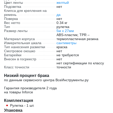
Цвет ленты
желтый
Подсветка
нет
Клипса для крепления на
ремень
да
Поверка
нет
Вес нетто
0.34 кг
Тип
рулетка
Размер ленты
5м х 27мм
ABS-пластик; TPR –
Материал корпуса
термопластичная резина
Измерительная шкала
сантиметры
Тип нанесения разметки
краска
Смотровое окошко
нет
Батарейки
не требуются
Внесен в госреестр
нет
нет сертификации по классу
Класс точности
точности
Низкий процент брака
по данным сервисного центра ВсеИнструменты.ру
Гарантия производителя 2 года
на товары Inforce
Комплектация
Рулетка - 1 шт.
Упаковка