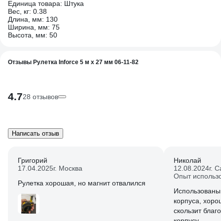
Единица товара: Штука
Вес, кг: 0.38
Длина, мм: 130
Ширина, мм: 75
Высота, мм: 50
Отзывы Рулетка Inforce 5 м x 27 мм 06-11-82
4.7
28 отзывов
Написать отзыв
Григорий
Николай
17.04.2025
г. Москва
12.08.2024
г. 
Опыт использ
Рулетка хорошая, но магнит отвалился
Использованы каче
корпуса, хорош
скользит благ
корпусу.