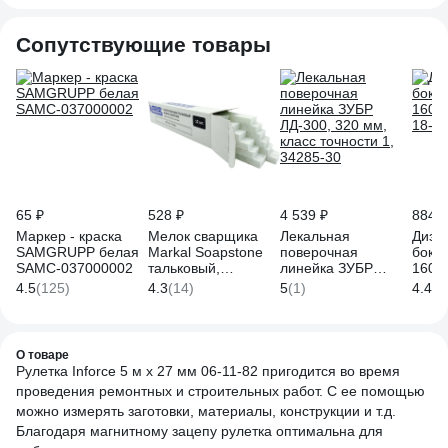
HSMT80532M
двух
разм
3257
Сопутствующие товары
65 ₽
528 ₽
4 539 ₽
884 ₽
Маркер - краска
Мелок сварщика
Лекальная
Диэл
SAMGRUPP белая
Markal Soapstone
поверочная
бокор
SAMC-037000002
тальковый,
линейка ЗУБР
160м
127x13x5 мм,
ЛД-300, 320 мм,
18-1
4.5
(125)
4.3
(14)
5
(1)
4.4
(1
упаковка 12 шт.
класс точности 1,
80129
34285-30
О товаре
Рулетка Inforce 5 м x 27 мм 06-11-82 пригодится во время
проведения ремонтных и строительных работ. С ее помощью
можно измерять заготовки, материалы, конструкции и т.д.
Благодаря магнитному зацепу рулетка оптимальна для