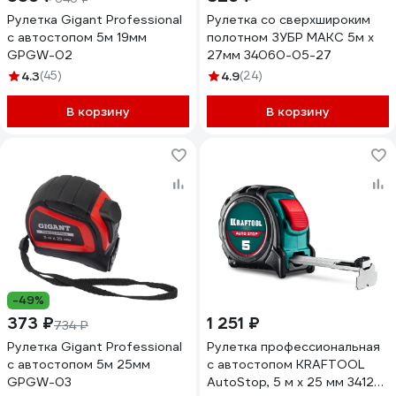
Рулетка Gigant Professional
Рулетка со сверхшироким
с автостопом 5м 19мм
полотном ЗУБР МАКС 5м х
GPGW-02
27мм 34060-05-27
4.3
(45)
4.9
(24)
В корзину
В корзину
-49%
373 ₽
1 251 ₽
734 ₽
Рулетка Gigant Professional
Рулетка профессиональная
с автостопом 5м 25мм
с автостопом KRAFTOOL
GPGW-03
AutoStop, 5 м x 25 мм 3412-