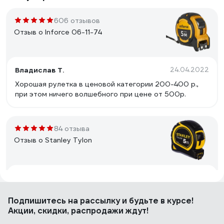
606 отзывов
Отзыв о Inforce 06-11-74
Владислав Т.
24.04.2022
Хорошая рулетка в ценовой категории 200-400 р.,
при этом ничего волшебного при цене от 500р.
84 отзыва
Отзыв о Stanley Tylon
Каримов Рафаиль
01.07.2019
классная рулетка, с специальной вставкой на полотне
Подпишитесь
на рассылку
и будьте в курсе!
которая препятствует ее оцарапыванию и цена, на
Акции, скидки, распродажи ждут!
все 5 метров спокойно можно развернуть не боясь
что обратно не смотаешь