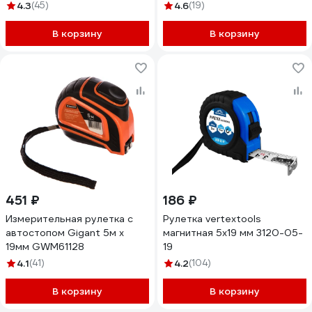
5-25_z01
4.3
(45)
4.6
(19)
В корзину
В корзину
451 ₽
186 ₽
Измерительная рулетка с
Рулетка vertextools
автостопом Gigant 5м х
магнитная 5х19 мм 3120-05-
19мм GWM61128
19
4.1
(41)
4.2
(104)
В корзину
В корзину