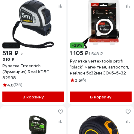
-16%
-29%
519 ₽
1 105 ₽
1 548 ₽
616 ₽
Рулетка vertextools profi
Рулетка Ermenrich
"black" магнитная, автостоп,
(Эрменрих) Reel KD50
нейлон 5x32мм 3045-5-32
82998
3.5
(6)
4.8
(135)
В корзину
В корзину