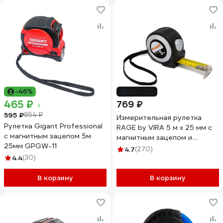
-46%
до -10%
465 ₽
769 ₽
595 ₽
854 ₽
Измерительная рулетка
Рулетка Gigant Professional
RAGE by VIRA 5 м х 25 мм с
с магнитным зацепом 5м
магнитным зацепом и
25мм GPGW-11
автостопом 100048
4.7
(270)
4.4
(30)
В корзину
В корзину