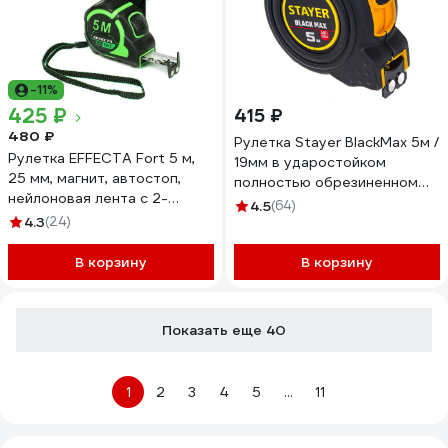
-11%
425 ₽
415 ₽
480 ₽
Рулетка Stayer BlackMax 5м /
Рулетка EFFECTA Fort 5 м,
19мм в ударостойком
25 мм, магнит, автостоп,
полностью обрезиненном
нейлоновая лента с 2-
корпусе и двумя
4.5
(64)
сторонней шкалой 581525
4.3
(24)
фиксаторами 3410-05_z02
В корзину
В корзину
Показать еще 40
1
2
3
4
5
...
11