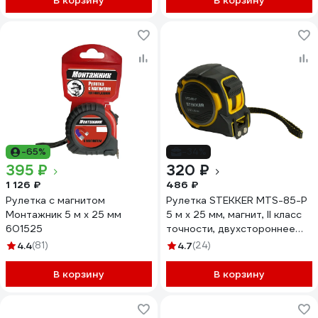
В корзину
В корзину
-65%
-34%
395 ₽
320 ₽
1 126 ₽
486 ₽
Рулетка с магнитом
Рулетка STEKKER MTS-85-P
Монтажник 5 м х 25 мм
5 м х 25 мм, магнит, II класс
601525
точности, двухстороннее
нанесение 50210
4.4
(81)
4.7
(24)
В корзину
В корзину