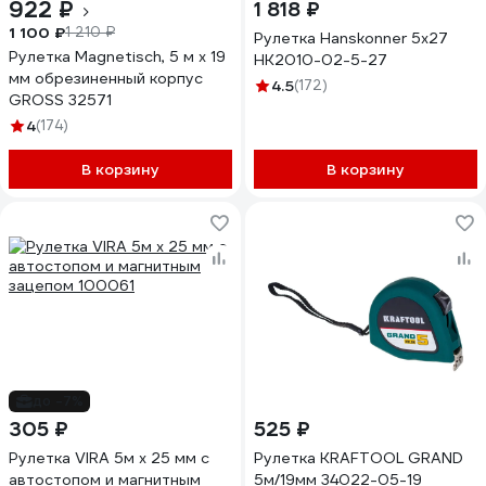
922 ₽
1 818 ₽
1 100 ₽
1 210 ₽
Рулетка Hanskonner 5x27
Рулетка Magnetisch, 5 м х 19
HK2010-02-5-27
мм обрезиненный корпус
4.5
(172)
GROSS 32571
4
(174)
В корзину
В корзину
до -7%
305 ₽
525 ₽
Рулетка VIRA 5м х 25 мм с
Рулетка KRAFTOOL GRAND
автостопом и магнитным
5м/19мм 34022-05-19