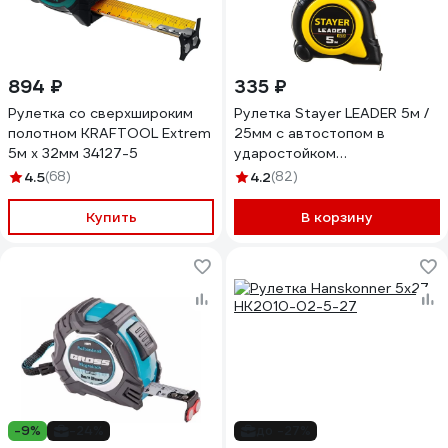
894 ₽
335 ₽
Рулетка со сверхшироким
Рулетка Stayer LEADER 5м /
полотном KRAFTOOL Extrem
25мм с автостопом в
5м х 32мм 34127-5
ударостойком
обрезиненном корпусе
4.5
(68)
4.2
(82)
3402-5_z02
Купить
В корзину
-9%
-24%
до -27%