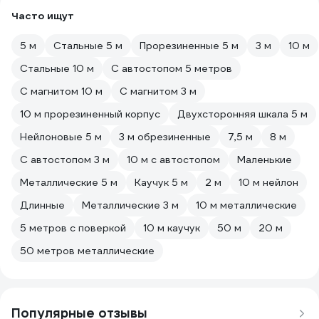
Часто ищут
5 м
Стальные 5 м
Прорезиненные 5 м
3 м
10 м
Стальные 10 м
С автостопом 5 метров
С магнитом 10 м
С магнитом 3 м
10 м прорезиненный корпус
Двухсторонняя шкала 5 м
Нейлоновые 5 м
3 м обрезиненные
7,5 м
8 м
С автостопом 3 м
10 м с автостопом
Маленькие
Металлические 5 м
Каучук 5 м
2 м
10 м нейлон
Длинные
Металлические 3 м
10 м металлические
5 метров с поверкой
10 м каучук
50 м
20 м
50 метров металлические
Популярные отзывы