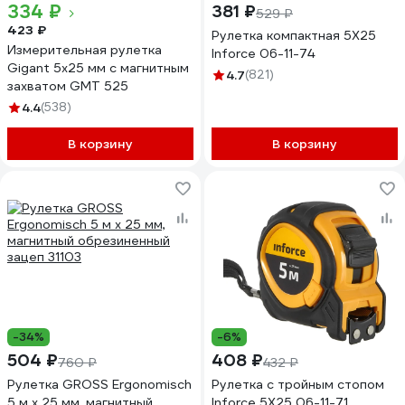
334 ₽
381 ₽
529 ₽
423 ₽
Рулетка компактная 5Х25
Измерительная рулетка
Inforce 06-11-74
Gigant 5x25 мм с магнитным
4.7
(821)
захватом GMT 525
4.4
(538)
В корзину
В корзину
-34%
-6%
504 ₽
408 ₽
760 ₽
432 ₽
Рулетка GROSS Ergonomisch
Рулетка с тройным стопом
5 м x 25 мм, магнитный
Inforce 5Х25 06-11-71