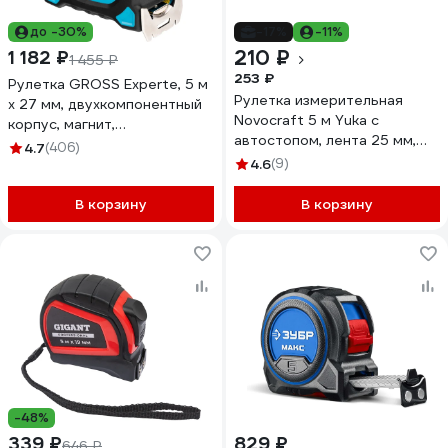
до -30%
-17%
-11%
210 ₽
1 182 ₽
1 455 ₽
253 ₽
Рулетка GROSS Experte, 5 м
Рулеткa измерительная
x 27 мм, двухкомпонентный
Novocraft 5 м Yuka с
корпус, магнит,
автостопом, лента 25 мм,
двухсторонняя разметка,
4.7
(406)
магнитный крюк, уп. 1 шт.
нейлон 32575
4.6
(9)
YK005250M
В корзину
В корзину
-48%
339 ₽
829 ₽
646 ₽