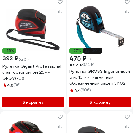
-25%
-27%
-30%
475 ₽
392 ₽
526 ₽
492 ₽
674 ₽
Рулетка Gigant Professional
Рулетка GROSS Ergonomisch
с автостопом 5м 25мм
5 м, 19 мм, магнитный
GPGW-08
обрезиненный зацеп 31102
4.8
(36)
4.4
(606)
В корзину
В корзину