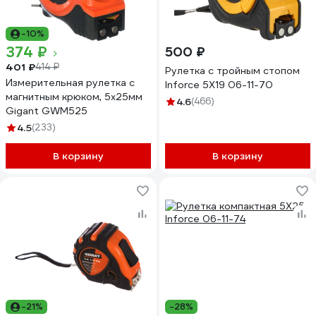
-10%
374 ₽
500 ₽
401 ₽
414 ₽
Рулетка с тройным стопом
Измерительная рулетка с
Inforce 5Х19 06-11-70
магнитным крюком, 5x25мм
4.6
(466)
Gigant GWM525
4.5
(233)
В корзину
В корзину
-21%
-28%