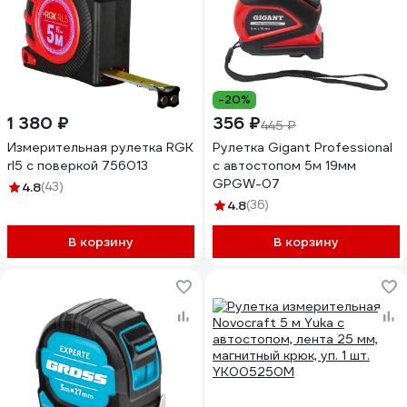
-20%
1 380 ₽
356 ₽
445 ₽
Измерительная рулетка RGK
Рулетка Gigant Professional
rl5 с поверкой 756013
с автостопом 5м 19мм
GPGW-07
4.8
(43)
4.8
(36)
В корзину
В корзину