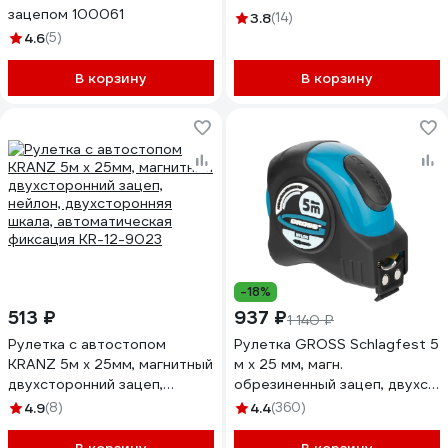
зацепом 100061
3.8
(14)
4.6
(5)
В корзину
В корзину
-18%
513 ₽
937 ₽
1 140 ₽
Рулетка с автостопом
Рулетка GROSS Schlagfest 5
KRANZ 5м x 25мм, магнитный
м x 25 мм, магн.
двухсторонний зацеп,
обрезиненный зацеп, двухст.
нейлон, двухсторонняя
шкала, нейлоновое покр 31113
4.9
(8)
4.4
(360)
шкала, автоматическая
фиксация KR-12-9023