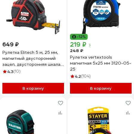
-12%
219 ₽
649 ₽
248 ₽
Рулетка Elitech 5 м, 25 мм,
Рулетка vertextools
магнитный двусторонний
магнитная 5х25 мм 3120-05-
зацеп, двусторонняя шкала,
25
автостоп 310402 HD 207191
4.3
(10)
4.2
(104)
В корзину
В корзину