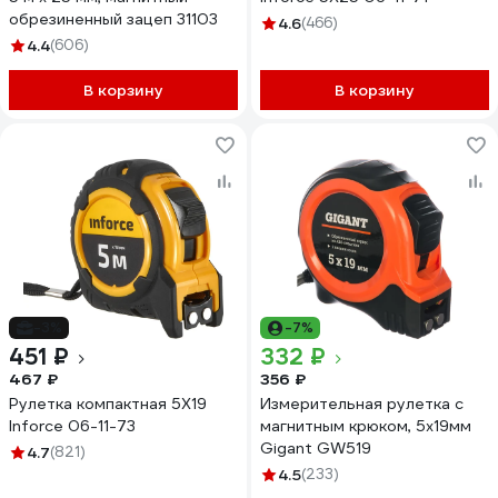
обрезиненный зацеп 31103
4.6
(466)
4.4
(606)
В корзину
В корзину
-3%
-7%
451 ₽
332 ₽
467 ₽
356 ₽
Рулетка компактная 5Х19
Измерительная рулетка с
Inforce 06-11-73
магнитным крюком, 5x19мм
Gigant GW519
4.7
(821)
4.5
(233)