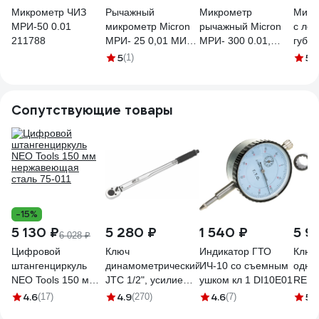
Микрометр ЧИЗ
Рычажный
Микрометр
Микр
МРИ-50 0.01
микрометр Micron
рычажный Micron
с ле
211788
МРИ- 25 0,01 МИК
МРИ- 300 0.01,
губка
34168
ГРСИ 93689-24
25мм
5
5
(1)
(7
34175
невр
3232
Сопутствующие товары
-15%
5 130 ₽
5 280 ₽
1 540 ₽
5 9
6 028 ₽
Цифровой
Ключ
Индикатор ГТО
Ключ
штангенциркуль
динамометрический
ИЧ-10 со съемным
одно
NEO Tools 150 мм
JTC 1/2", усилие
ушком кл 1 DI10E01
REDL
нержавеющая
затяжки 28-210 Нм,
475м
4.6
4.9
4.6
5
(17)
(270)
(7)
(1
сталь 75-011
длина 470 мм, 6903
60