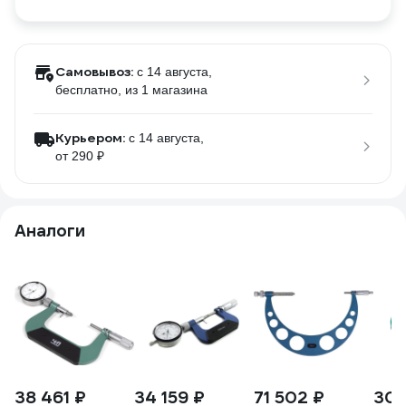
Самовывоз:
c 14 августа,
бесплатно
, из 1 магазина
Курьером:
c 14 августа,
от 290 ₽
Аналоги
38 461 ₽
34 159 ₽
71 502 ₽
30 