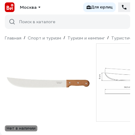
Москва
Для юрлиц
Поиск в каталоге
Главная
/
Спорт и туризм
/
Туризм и кемпинг
/
Туристиче
Нет в наличии