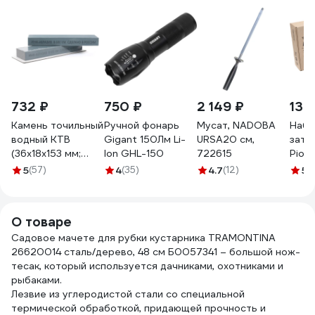
732 ₽
750 ₽
2 149 ₽
13 
Камень точильный
Ручной фонарь
Мусат, NADOBA
Набо
водный КТВ
Gigant 150Лм Li-
URSA20 см,
зато
(36х18х153 мм;
Ion GHL-150
722615
Pion
B600; VM) ИНФ-
P126
5
(57)
4
(35)
4.7
(12)
5
(
АБРАЗИВ Б-4922
О товаре
Садовое мачете для рубки кустарника TRAMONTINA
26620014 сталь/дерево, 48 см Б0057341 – большой нож-
тесак, который используется дачниками, охотниками и
рыбаками.
Лезвие из углеродистой стали со специальной
термической обработкой, придающей прочность и