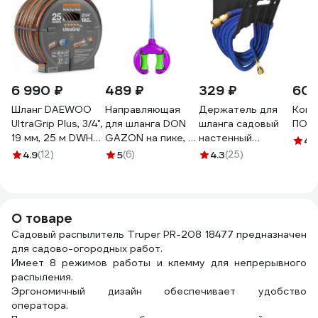
6 990 ₽
489 ₽
329 ₽
60
Шланг DAEWOO
Направляющая
Держатель для
Конн
UltraGrip Plus, 3/4",
для шланга DON
шланга садовый
ПОЛЕ
19 мм, 25 м DWH
GAZON на пике, 2
настенный
4.
5134
ролика 1/6/24
MasterProf
4.9
(12)
5
(6)
4.3
(25)
096-3002 42331
ДС.070922.ИМ
О товаре
Садовый распылитель Truper PR-208 18477 предназначен
для садово-огородных работ.
Имеет 8 режимов работы и клемму для непрерывного
распыления.
Эргономичный дизайн обеспечивает удобство
оператора.