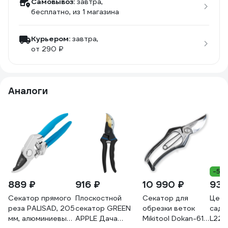
Самовывоз:
завтра,
бесплатно
, из 1 магазина
Курьером:
завтра,
от 290 ₽
Аналоги
-5%
889 ₽
916 ₽
10 990 ₽
935
Секатор прямого
Плоскостной
Секатор для
Цель
реза PALISAD, 205
секатор GREEN
обрезки веток
садо
мм, алюминиевые
APPLE Дача
Mikitool Dokan-616,
L22 