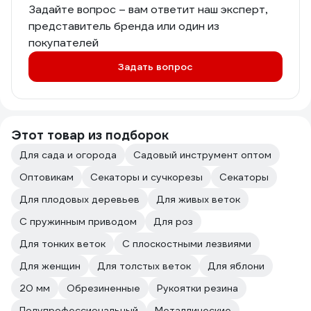
Задайте вопрос – вам ответит наш эксперт,
представитель бренда или один из
покупателей
Задать вопрос
Этот товар из подборок
Для сада и огорода
Садовый инструмент оптом
Оптовикам
Секаторы и сучкорезы
Секаторы
Для плодовых деревьев
Для живых веток
С пружинным приводом
Для роз
Для тонких веток
С плоскостными лезвиями
Для женщин
Для толстых веток
Для яблони
20 мм
Обрезиненные
Рукоятки резина
Полупрофессиональный
Металлические