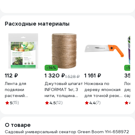
рукоятки в ПВХ-
Б0044344
55мм/180мм
SHO
оболочке, 60463
М00021065
ПТ0
2661
Расходные материалы
-14%
-14
112 ₽
1 320 ₽
1 161 ₽
359
1 528 ₽
Лента для
Джутовый шпагат
Ножовка по
Ловч
подвязки
INFORMAT 1кг, 3
дереву японская
дере
растений
нити, толщина
для точной резки
садо
Агротекс 15 м, УФ,
3мм, 1680 текс
NEO TOOLS 11 TPI
вред
5
(15)
4.5
(12)
4.4
(7)
4.
1шт,
TC-1000
44-613
NoGu
32.01.62.02.01.060.0015.0000.00
СЗ.
О товаре
Садовый универсальный секатор Green Boom YH-658972