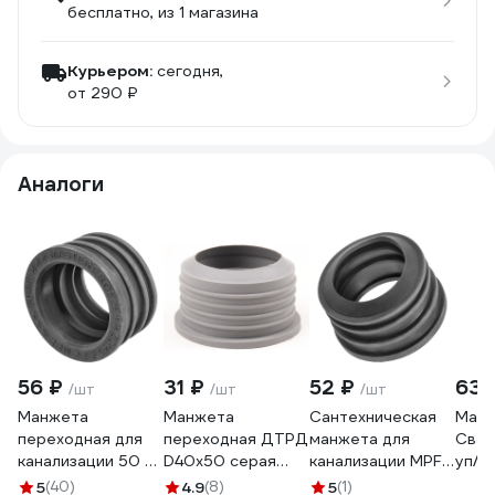
бесплатно
, из 1 магазина
Курьером:
сегодня,
от 290 ₽
Аналоги
56 ₽
31 ₽
52 ₽
636
/шт
/шт
/шт
Манжета
Манжета
Сантехническая
Ман
переходная для
переходная ДТРД
манжета для
Свар
канализации 50 х
D40x50 серая
канализации MPF
уп/1
40 мм MPF
ТЭП VI7 4050GY
50х40, черная,
5
(40)
4.9
(8)
5
(1)