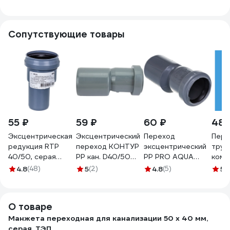
черная,
уплотнительная,
уплотнительная
переходная, 2 шт
сантехническая
ИС.131601.2
Сопутствующие товары
(ТЭП) ИС.131605
55 ₽
59 ₽
60 ₽
486
Эксцентрическая
Эксцентрический
Переход
Пере
редукция RTP
переход КОНТУР
эксцентрический
труб
40/50, серая
РР кан. D40/50
PP PRO AQUA
комп
36423
СТАНДАРТ
POLYTRON
Дн=
4.8
(48)
5
(2)
4.8
(5)
5
(1
072303040100
COMFORT 50/40
цвет
515040
40X
О товаре
Манжета переходная для канализации 50 х 40 мм,
серая, ТЭП