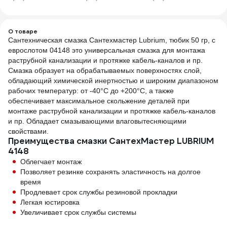
листов GPWR-33
в ту
О товаре
Сантехническая смазка Сантехмастер Lubrium, тюбик 50 гр, с
еврослотом 04148 это универсальная смазка для монтажа
раструбной канализации и протяжке кабель-каналов и пр.
Смазка образует на обрабатываемых поверхностях слой,
обладающий химической инертностью и широким диапазоном
рабочих температур: от -40°C до +200°C, а также
обеспечивает максимальное скольжение деталей при
монтаже раструбной канализации и протяжке кабель-каналов
и пр. Обладает смазывающими влаговытесняющими
свойствами.
Преимущества смазки СантехМастер LUBRIUM
4148
Облегчает монтаж
Позволяет резинке сохранять эластичность на долгое
время
Продлевает срок службы резиновой прокладки
Легкая юстировка
Увеличивает срок службы системы