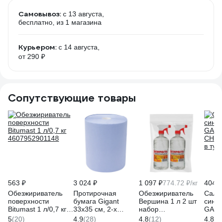
Самовывоз:
c 13 августа,
бесплатно
, из 1 магазина
Курьером:
c 14 августа,
от 290 ₽
Сопутствующие товары
563 ₽
3 024 ₽
1 097 ₽
774.72 ₽/кг
404 ₽
Обезжириватель
Протирочная
Обезжириватель
Салф
поверхности
бумага Gigant
Вершина 1 л 2 шт
синт
Bitumast 1 л/0,7 кг
33x35 см, 2-х
набор
GARD
4607952901148
слойная, 1000
ВИ4607019162116
CHAM
5
(20)
4.9
(28)
4.8
(12)
4.8
(8