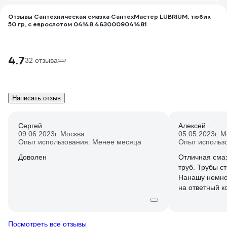
Отзывы Сантехническая смазка СантехМастер LUBRIUM, тюбик
50 гр, с еврослотом 04148 4630009041481
4.7
32 отзыва
Написать отзыв
Сергей
Алексей .
09.06.2023
г. Москва
05.05.2023
г. 
Опыт использования: Менее месяца
Опыт использ
Доволен
Отличная сма
труб. Трубы ст
Нанашу немног
на ответный к
рекомендую ис
резиновых уп
фильтров.
Посмотреть все отзывы