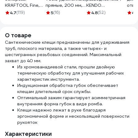
KRAFTOOL Fine,
прямые, 200 мм,
KENDO
отве
чистый рез 115 мм
1000V, CrV,
углеродистая
Про
4.7
(119)
5
(16)
4.8
(52)
4.
220017-6-11_z01
полированные 01-
сталь, 250 мм, 10"
786
225
15103
О товаре
Сантехнические клещи предназначены для удерживания
труб, плоского материала, а также четырех- и
шестигранных резьбовых соединений. Максимальный
захват до 40 мм.
Из хромованадиевой стали, прошли двойную
термическую обработку для улучшения рабочих
характеристик инструмента.
Индукционная обработка губок обеспечивает
клещам длительный срок службы.
Оптимальный зажим гарантирует асимметричная
внутренняя форма губок в виде ромба.
Клещи надежно лежат в руке благодаря
эргономичной форме и нескользящей поверхности
рукояток
Характеристики