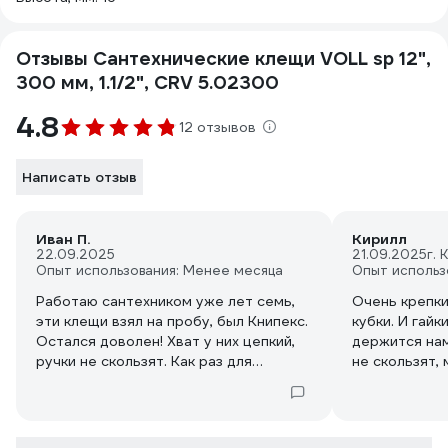
Отзывы Сантехнические клещи VOLL sp 12",
300 мм, 1.1/2", CRV 5.02300
4.8
12 отзывов
Написать отзыв
Иван П.
Кирилл
22.09.2025
21.09.2025
г. 
Опыт использования: Менее месяца
Опыт использ
Работаю сантехником уже лет семь,
Очень крепки
эти клещи взял на пробу, был Книпекс.
кубки. И гайк
Остался доволен! Хват у них цепкий,
держится нам
ручки не скользят. Как раз для
не скользят,
смесителей, гаек на гибких подводках
перчаток, не
и всякой мелочевки. механизм особо
не люфтит, двигается плотно. Из
плюсов материал хромованадиевый