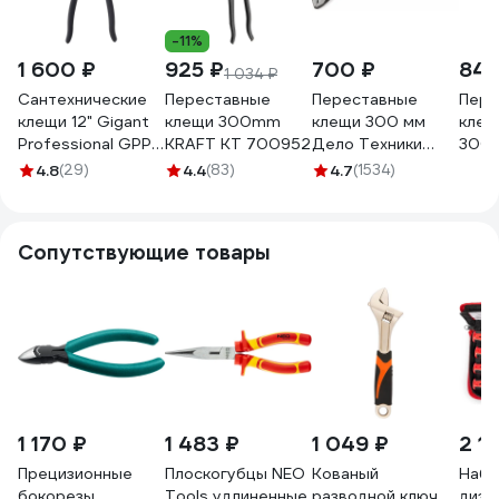
-11%
1 600 ₽
925 ₽
700 ₽
840
1 034 ₽
Сантехнические
Переставные
Переставные
Пере
клещи 12" Gigant
клещи 300mm
клещи 300 мм
клещ
Professional GPP-
KRAFT KT 700952
Дело Техники
300м
12
415300
коро
4.8
(29)
4.4
(83)
4.7
(1534)
шарн
102
Сопутствующие товары
1 170 ₽
1 483 ₽
1 049 ₽
2 11
Прецизионные
Плоскогубцы NEO
Кованый
Набо
бокорезы
Tools удлиненные,
разводной ключ
диэл