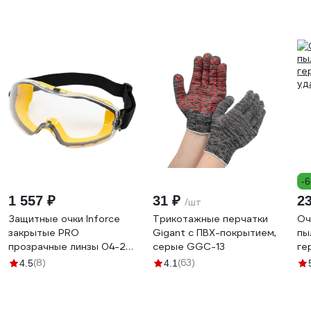
-
1 557 ₽
31 ₽
2
/шт
Защитные очки Inforce
Трикотажные перчатки
Оч
закрытые PRO
Gigant с ПВХ-покрытием,
пы
прозрачные линзы 04-24-
серые GGC-13
ге
02
уд
(8)
(63)
4.5
4.1