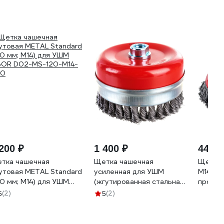
200 ₽
1 400 ₽
449 ₽
тка чашечная
Щетка чашечная
Щетка-
утовая METAL Standard
усиленная для УШМ
М14 из
20 мм; М14) для УШМ
(жгутированная стальная
провол
BOR D02-MS-120-M14-
проволока 0,5 мм, 125
10000
(2)
(2)
5
5
50
мм) MIRAX 35144-125