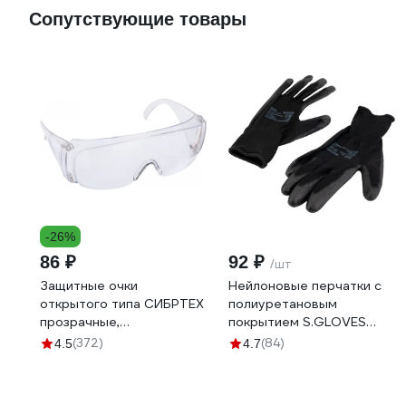
Сопутствующие товары
-26%
86 ₽
92 ₽
/шт
Защитные очки
Нейлоновые перчатки с
открытого типа СИБРТЕХ
полиуретановым
прозрачные,
покрытием S.GLOVES
ударопрочный
TAXO черные, 09 размер
(372)
(84)
4.5
4.7
поликарбонат, боковая и
31614-09
верхняя защита 89155