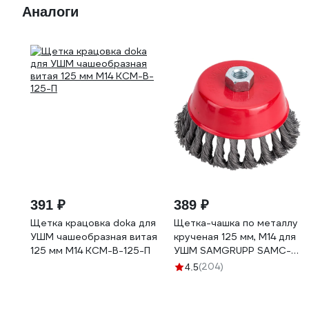
Аналоги
391 ₽
389 ₽
Щетка крацовка doka для
Щетка-чашка по металлу
УШМ чашеобразная витая
крученая 125 мм, М14 для
125 мм М14 KCM-B-125-П
УШМ SAMGRUPP SAMC-
030100125
(204)
4.5