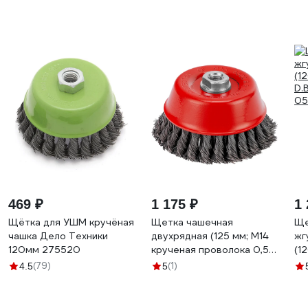
469 ₽
1 175 ₽
1 
Щётка для УШМ кручёная
Щетка чашечная
Ще
чашка Дело Техники
двухрядная (125 мм; М14
жг
120мм 275520
крученая проволока 0,5
(1
мм) для УШМ MATRIX
D.
(79)
(1)
4.5
5
74683
0