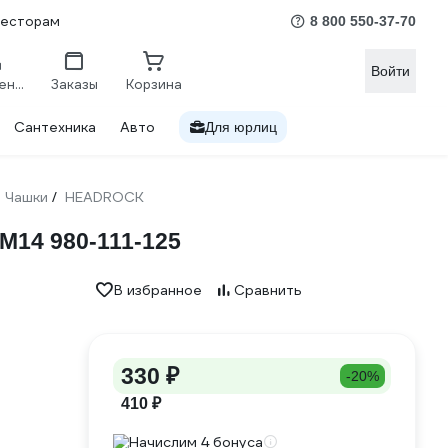
весторам
8 800 550-37-70
Войти
Сравнение
Заказы
Корзина
Сантехника
Авто
Для юрлиц
Чашки
HEADROCK
/
14 980-111-125
В избранное
Сравнить
330 ₽
-20%
410 ₽
Начислим 4 бонуса