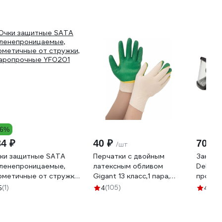
66%
34 ₽
40 ₽
705 ₽
/шт
ки защитные SATA
Перчатки с двойным
Закрыт
ленепроницаемые,
латексным обливом
Delta 
рметичные от стружки,
Gigant 13 класс,1 пара,
прозра
аропрочные YF0201
зеленые GGL-16
(1)
(105)
(1
5
4
4.3