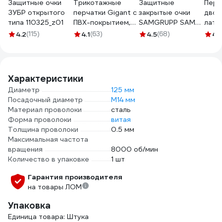
Защитные очки
Трикотажные
Защитные
Перч
ЗУБР открытого
перчатки Gigant с
закрытые очки
двой
типа 110325_z01
ПВХ-покрытием,
SAMGRUPP SAMC-
лате
серые GGC-13
073000001
обли
4.2
(115)
4.1
(63)
4.5
(68)
4
(
класс
зеле
Характеристики
Диаметр
125 мм
Посадочный диаметр
М14 мм
Материал проволоки
сталь
Форма проволоки
витая
Толщина проволоки
0.5 мм
Максимальная частота
вращения
8000 об/мин
Количество в упаковке
1 шт
Гарантия производителя
на товары ЛОМ
Упаковка
Единица товара: Штука