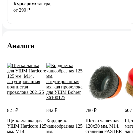
Курьером:
завтра,
от 290 ₽
Аналоги
821 ₽
842 ₽
780 ₽
607
Щетка-чашка для
Кордщетка
Щетка чашечная
Щет
УШМ Hardcore 125
чашеобразная 125
120х30 мм, M14,
мет
мм, М14,
мм,
стальная FASTER
чаш