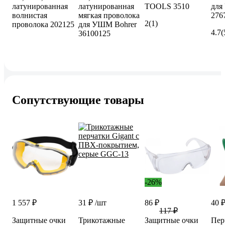
латунированная
латунированная
TOOLS 3510
дл
волнистая
мягкая проволока
276
2
(1)
проволока 202125
для УШМ Bohrer
4.7
(
36100125
Сопутствующие товары
-26%
1 557 ₽
31 ₽
/шт
86 ₽
40 
117 ₽
Защитные очки
Трикотажные
Защитные очки
Пер