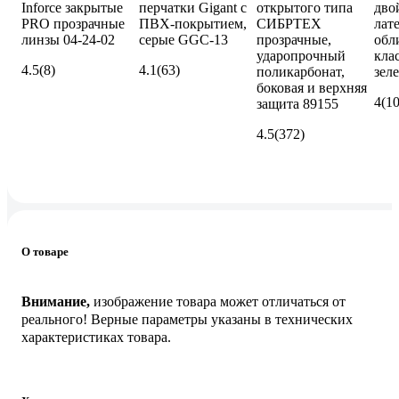
Inforce закрытые
перчатки Gigant с
открытого типа
дво
PRO прозрачные
ПВХ-покрытием,
СИБРТЕХ
лат
линзы 04-24-02
серые GGC-13
прозрачные,
обл
ударопрочный
клас
4.5
(8)
4.1
(63)
поликарбонат,
зел
боковая и верхняя
4
(1
защита 89155
4.5
(372)
О товаре
Внимание,
изображение товара может отличаться от
реального! Верные параметры указаны в технических
характеристиках товара.