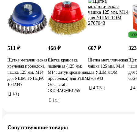
-28
511 ₽
468 ₽
607 ₽
323
Щетка металлическая
Щетка крацовка
Щетка металлическая
Щетк
крученая проволока,
чашечная (125 мм;
чашка 125 мм, М14
чашк
чашка 125 мм, М14
М14; латунированная
для УШМ ЛОМ
для
для УШМ ТУНДРА
проволока) для УШМ
2767943
656-
1032347
Orientcraft
4.7
(51)
4.
OCCBAGMB1255
1
(1)
1
(1)
Сопутствующие товары