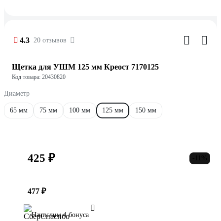
4.3
20 отзывов
Щетка для УШМ 125 мм Креост 7170125
Код товара: 20430820
Диаметр
65 мм
75 мм
100 мм
125 мм
150 мм
425 ₽
-11%
477 ₽
Начислим 4 бонуса