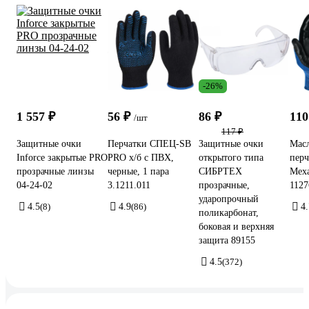
-26%
1 557 ₽
56 ₽
86 ₽
110
/шт
117 ₽
Защитные очки
Перчатки СПЕЦ-SB
Защитные очки
Мас
Inforce закрытые PRO
PRO х/б с ПВХ,
открытого типа
пер
прозрачные линзы
черные, 1 пара
СИБРТЕХ
Меха
04-24-02
3.1211.011
прозрачные,
1127
ударопрочный
4.5
(8)
4.9
(86)
4.
поликарбонат,
боковая и верхняя
защита 89155
4.5
(372)