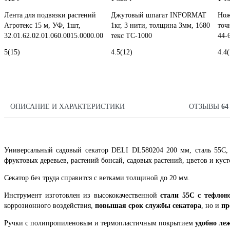
Лента для подвязки растений
Джутовый шпагат INFORMAT
Нож
Агротекс 15 м, УФ, 1шт,
1кг, 3 нити, толщина 3мм, 1680
точ
32.01.62.02.01.060.0015.0000.00
текс TC-1000
44-
5
(15)
4.5
(12)
4.4
(
ОПИСАНИЕ И ХАРАКТЕРИСТИКИ
ОТЗЫВЫ
64
Универсальный садовый секатор DELI DL580204 200 мм, сталь 55С, 
фруктовых деревьев, растений бонсай, садовых растений, цветов и куст
Секатор без труда справится с ветками толщиной до 20 мм.
Инструмент изготовлен из высококачественной
стали 55С с тефло
коррозионного воздействия,
повышая срок службы секатора
, но и
пр
Ручки с полипропиленовым и термопластичным покрытием
удобно леж