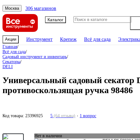
306 магазинов
Москва
Каталог
Инструмент
Крепеж
Всё для сада
Электрик
Акции
Главная
/
Всё для сада
/
Садовый инструмент и инвентарь
/
Секаторы
/
DELI
Универсальный садовый секатор D
противоскользящая ручка 98486
Код товара:
23396925
5
(64 отзыва)
1 вопрос
Нет в наличии