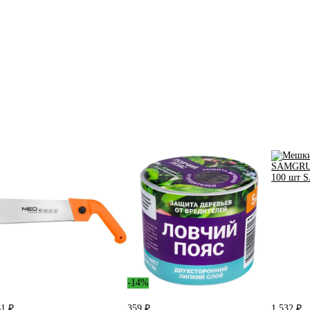
-14%
61 ₽
359 ₽
1 532 ₽