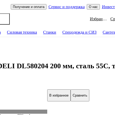
Сервис и поддержка
Инвест
Получение и оплата
О нас
Избранное
а
Силовая техника
Станки
Спецодежда и СИЗ
Санте
ELI DL580204 200 мм, сталь 55С, 
В избранное
Сравнить