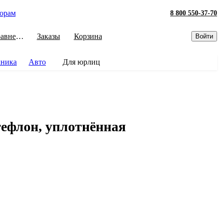
орам
8 800 550-37-70
Сравнение
Заказы
Корзина
Войти
хника
Авто
Для юрлиц
тефлон, уплотнённая