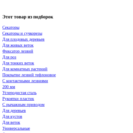
Этот товар из подборок
Секаторы
Секаторы и сучкорезы
Для плодовых деревьев
Для живых веток
Фиксатор лезвий
Для роз
Для тонких веток
Для комнатных растений
Покрытие лезвий тефлоновое
С контактными лезвиями
200 мм
Углеродистая сталь
Рукоятки пластик
С рычажным приводом
Для деревьев
Для кустов
Для веток
Универсальные