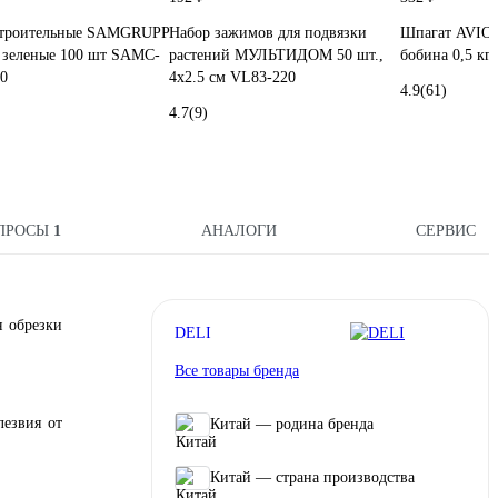
троительные SAMGRUPP
Набор зажимов для подвязки
Шпагат AVIOR
 зеленые 100 шт SAMC-
растений МУЛЬТИДОМ 50 шт.,
бобина 0,5 кг
0
4x2.5 см VL83-220
4.9
(61)
4.7
(9)
ПРОСЫ
1
АНАЛОГИ
СЕРВИС
я обрезки
DELI
Все товары бренда
лезвия от
Китай — родина бренда
Китай — страна производства