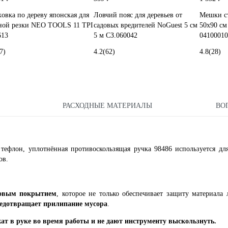
овка по дереву японская для
Ловчий пояс для деревьев от
Мешки с
ной резки NEO TOOLS 11 TPI
садовых вредителей NoGuest 5 см
50x90 см
613
5 м СЗ.060042
04100010
7)
4.2
(62)
4.8
(28)
РАСХОДНЫЕ МАТЕРИАЛЫ
ВО
тефлон, уплотнённая противоскользящая ручка 98486 используется дл
ов.
новым покрытием
, которое не только обеспечивает защиту материала 
едотвращает прилипание мусора
.
ат в руке во время работы и не дают инструменту выскользнуть.