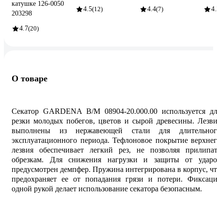
катушке 126-0050
4.5
(12)
4.4
(7)
4.
203298
4.7
(20)
О товаре
Секатор GARDENA B/M 08904-20.000.00 используется дл
резки молодых побегов, цветов и сырой древесины. Лезв
выполнены из нержавеющей стали для длительног
эксплуатационного периода. Тефлоновое покрытие верхне
лезвия обеспечивает легкий рез, не позволяя прилипат
обрезкам. Для снижения нагрузки и защиты от ударо
предусмотрен демпфер. Пружина интегрирована в корпус, ч
предохраняет ее от попадания грязи и потери. Фиксаци
одной рукой делает использование секатора безопасным.