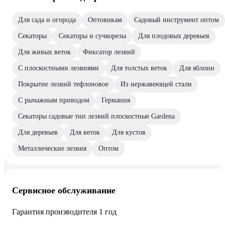
Для сада и огорода
Оптовикам
Садовый инструмент оптом
Секаторы
Секаторы и сучкорезы
Для плодовых деревьев
Для живых веток
Фиксатор лезвий
С плоскостными лезвиями
Для толстых веток
Для яблони
Покрытие лезвий тефлоновое
Из нержавеющей стали
С рычажным приводом
Германия
Секаторы садовые тип лезвий плоскостные Gardena
Для деревьев
Для веток
Для кустов
Металлические лезвия
Оптом
Сервисное обслуживание
Гарантия производителя 1 год