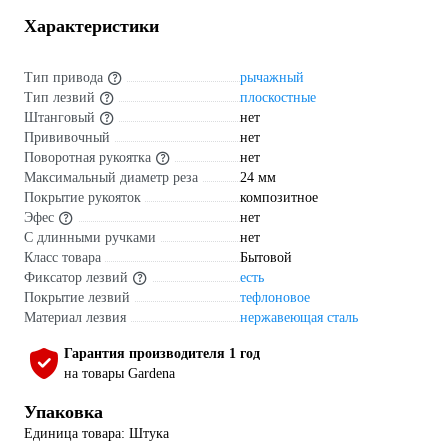
Характеристики
Тип привода
рычажный
Тип лезвий
плоскостные
Штанговый
нет
Прививочный
нет
Поворотная рукоятка
нет
Максимальный диаметр реза
24 мм
Покрытие рукояток
композитное
Эфес
нет
С длинными ручками
нет
Класс товара
Бытовой
Фиксатор лезвий
есть
Покрытие лезвий
тефлоновое
Материал лезвия
нержавеющая сталь
Гарантия производителя 1 год
на товары Gardena
Упаковка
Единица товара: Штука