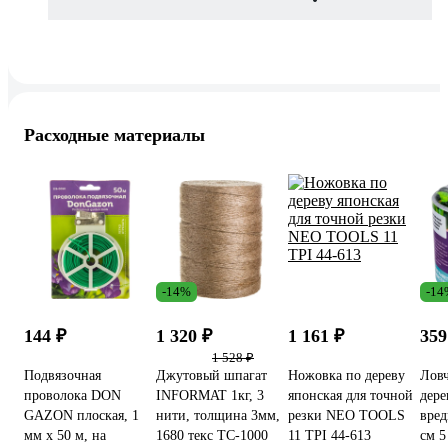
Расходные материалы
-14%
-14
144 ₽
1 320 ₽
1 161 ₽
359
1 528 ₽
Подвязочная
Джутовый шпагат
Ножовка по дереву
Ловч
проволока DON
INFORMAT 1кг, 3
японская для точной
дере
GAZON плоская, 1
нити, толщина 3мм,
резки NEO TOOLS
вред
мм х 50 м, на
1680 текс TC-1000
11 TPI 44-613
см 5