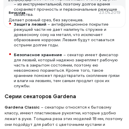
– из инструментальной, поэтому долгое время
сохраняют прочность и первоначальные режущие
23.04.2019
Вячеслав
свойства.
Делает ровный срез, без заусенцев.
Защита лезвий
– антифрикционное покрытие
режущей части не дает налипнуть стружке и
древесному соку на металл, что исключает
образование коррозии. Лезвия будут оставаться
острыми долгие годы.
Безопасное хранение
– секатор имеет фиксатор
для лезвий, который надежно закрепляет рабочую
часть в закрытом состоянии, поэтому ею
невозможно пораниться. Кроме того, такое
хранение поможет предотвратить скопление грязи
и влаги на лезвиях, тем самым продлит срок их
службы.
Серии секаторов Gardena
Gardena Classic
– секаторы относятся к бытовому
классу, имеют пластиковые рукоятки, которые удобно
лежат в руке. Толщина реза этих моделей 18 мм, поэтому
они подойдут для работ с цветочными кустами и