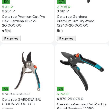
-15%
-27%
5 311 ₽
2 705 ₽
6 254 ₽
3 681 ₽
Секатор PremiumCut Pro
Секатор Gardena
Flex Gardena 12252-
PremiumCut DryWood
20.000.00
12240-20.000.00
4.5
(4)
5
(1)
В корзину
В корзину
-5%
-7%
6 260 ₽
6 600 ₽
4 741 ₽
4 879 ₽
5 075 ₽
Секатор GARDENA B/L
08906-20.000.00
Секатор PremiumCut Pro Dry
Wood Gardena 12250-