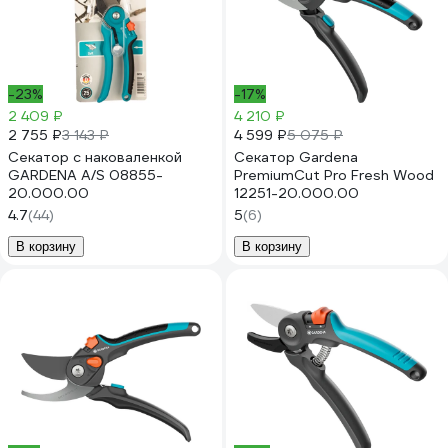
-23%
-17%
2 409 ₽
4 210 ₽
2 755 ₽
4 599 ₽
3 143 ₽
5 075 ₽
Секатор с наковаленкой
Секатор Gardena
GARDENA A/S 08855-
PremiumCut Pro Fresh Wood
20.000.00
12251-20.000.00
4.7
(44)
5
(6)
В корзину
В корзину