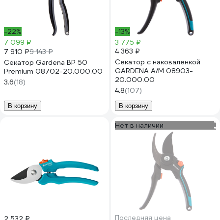
-22%
-13%
7 099 ₽
3 775 ₽
4 363 ₽
7 910 ₽
9 143 ₽
Секатор c наковаленкой
Секатор Gardena BP 50
GARDENA A/M 08903-
Premium 08702-20.000.00
20.000.00
3.6
(18)
4.8
(107)
В корзину
В корзину
Нет в наличии
Последняя цена
2 532 ₽