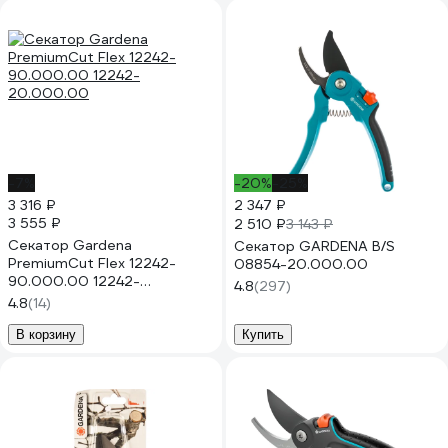
-7%
-20%
-25%
3 316 ₽
2 347 ₽
3 555 ₽
2 510 ₽
3 143 ₽
Секатор Gardena
Секатор GARDENA B/S
PremiumCut Flex 12242-
08854-20.000.00
90.000.00 12242-
4.8
(297)
20.000.00
4.8
(14)
В корзину
Купить