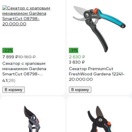
-22%
-31%
7 899 ₽
10 160 ₽
2 630 ₽
3 830 ₽
Секатор с храповым
механизмом Gardena
Секатор PremiumCut
SmartCut 08798-
FreshWood Gardena 12241-
20.000.00
20.000.00
4.1
(28)
В корзину
В корзину