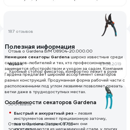
Хорошее соотношение цена - качество.
Производитель Husquarna AB Швеция, изготовлено в
Германии.
187 отзывов
Полезная информация
Отзыв о Gardena B/M 08904-20.000.00
Немецкие секаторы Gardena
широко известные среди
садоводов-любителей и тех, кто профессионально
27.06.2019
Юрий К
занимается обустройством и уходом за садом. Компания
Удобный стопор фиксатор, комфортно лежит в руке
Гардена предлагает широкий ассортимент секаторов
разных конструкций. Продуманная форма рабочей части с
расположенными под углом лезвиями позволяет срезать
ветки даже в труднодоступных местах.
Особенности секаторов Gardena
56 отзывов
Быстрый и аккуратный рез
– лезвия
инструментов имеют прецизионную заточку,
поэтому очень острые. У одних они
Отзыв о Gardena Classic 08755-
изготавливаются из нержавеющей стали, у других
20.000.00