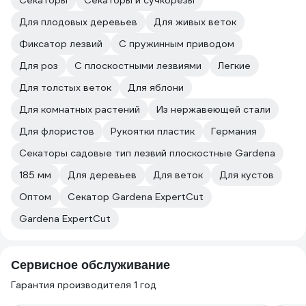
Секаторы
Секаторы и сучкорезы
Для плодовых деревьев
Для живых веток
Фиксатор лезвий
С пружинным приводом
Для роз
С плоскостными лезвиями
Легкие
Для толстых веток
Для яблони
Для комнатных растений
Из нержавеющей стали
Для флористов
Рукоятки пластик
Германия
Секаторы садовые тип лезвий плоскостные Gardena
185 мм
Для деревьев
Для веток
Для кустов
Оптом
Секатор Gardena ExpertCut
Gardena ExpertCut
Сервисное обслуживание
Гарантия производителя 1 год