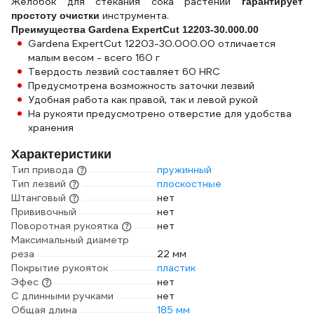
Желобок для стекания сока растений
гарантирует
инструмента.
простоту очистки
Преимущества Gardena ExpertCut 12203-30.000.00
Gardena ExpertCut 12203-30.000.00 отличается
малым весом - всего 160 г
Твердость лезвий составляет 60 HRC
Предусмотрена возможность заточки лезвий
Удобная работа как правой, так и левой рукой
На рукояти предусмотрено отверстие для удобства
хранения
Характеристики
Тип привода
пружинный
Тип лезвий
плоскостные
Штанговый
нет
Прививочный
нет
Поворотная рукоятка
нет
Максимальный диаметр
реза
22 мм
Покрытие рукояток
пластик
Эфес
нет
С длинными ручками
нет
Общая длина
185 мм