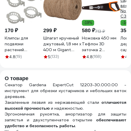
-19%
-14%
170 ₽
299 ₽
580 ₽
359 
713 ₽
Клипсы для
Шпагат крученый
Ножовка 450 мм
Ловч
подвязки
джутовый, 1,8 мм x
Тефлон 3D
дере
растений
400 м Gigant
заточка 2
садо
ГеоПластБорд
HRS-31
компонентная
вред
(19)
(133)
(168)
4.8
5
4.8
4.2
100 штук d 25 мм
рукоятка Вихрь
NoGu
50114
73/2/4/9
СЗ.
О товаре
Секатор Gardena ExpertCut 12203-30.000.00 -
инструмент для обрезки кустарников и небольших веток
деревьев.
Закаленные лезвия из нержавеющей стали
отличаются
и надежностью.
высокой прочностью
Эргономичная рукоятка, амортизатор для защиты
запястья и двухступенчатое открытие
обеспечивают
.
удобство и безопасность работы