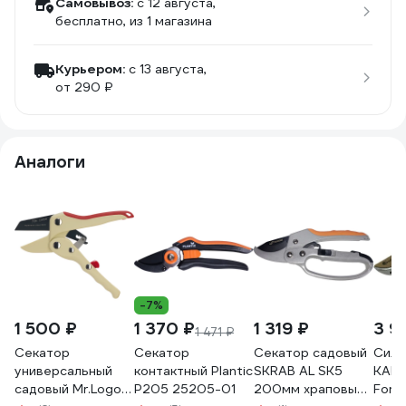
Самовывоз:
c 12 августа,
бесплатно
, из 1 магазина
Курьером:
c 13 августа,
от 290 ₽
Аналоги
-7%
1 500 ₽
1 370 ₽
1 319 ₽
3 9
1 471 ₽
Секатор
Секатор
Секатор садовый
Сило
универсальный
контактный Plantic
SKRAB AL SK5
KAMI
садовый Mr.Logo с
P205 25205-01
200мм храповый
Forc