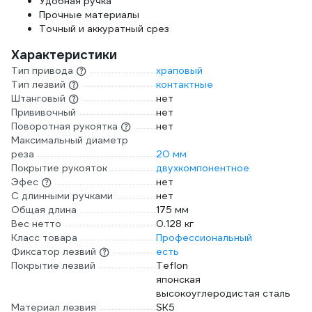
Удобная ручка
Прочные материалы
Точный и аккуратный срез
Характеристики
Тип привода
храповый
Тип лезвий
контактные
Штанговый
нет
Прививочный
нет
Поворотная рукоятка
нет
Максимальный диаметр
реза
20 мм
Покрытие рукояток
двухкомпонентное
Эфес
нет
С длинными ручками
нет
Общая длина
175 мм
Вес нетто
0.128 кг
Класс товара
Профессиональный
Фиксатор лезвий
есть
Покрытие лезвий
Teflon
японская
высокоуглеродистая сталь
Материал лезвия
SK5