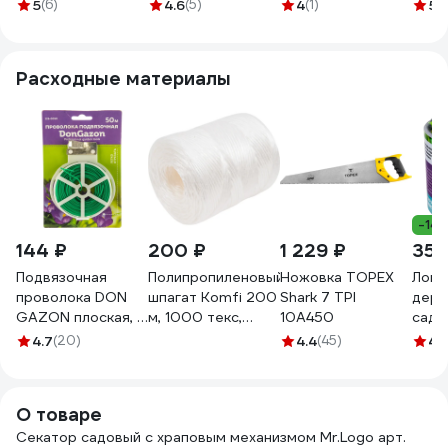
храповым
контакт 28548
1380
5
(6)
4.6
(5)
4
(1)
5
(
механизмом арт.
16750
Расходные материалы
-14
144 ₽
200 ₽
1 229 ₽
359
Подвязочная
Полипропиленовый
Ножовка TOPEX
Ловч
проволока DON
шпагат Komfi 200
Shark 7 TPI
дере
GAZON плоская, 1
м, 1000 текс,
10A450
садо
мм х 50 м, на
белый 117929
вред
4.7
(20)
4.4
(45)
4.
катушке 126-
NoGu
0050 203298
СЗ.
О товаре
Секатор садовый с храповым механизмом Mr.Logo арт.