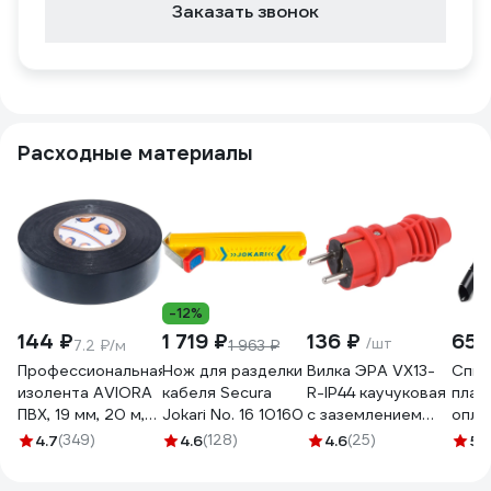
Заказать звонок
Расходные материалы
-12%
144 ₽
1 719 ₽
136 ₽
657
/шт
7.2 ₽/м
1 963 ₽
Профессиональная
Нож для разделки
Вилка ЭРА VX13-
Спир
изолента AVIORA
кабеля Secura
R-IP44 каучуковая
плас
ПВХ, 19 мм, 20 м,
Jokari No. 16 10160
c заземлением
опле
черная 305-030
16А IP44 прямая
SWB 
4.7
(349)
4.6
(128)
4.6
(25)
5
(1
красная
поли
Б0069322
разм