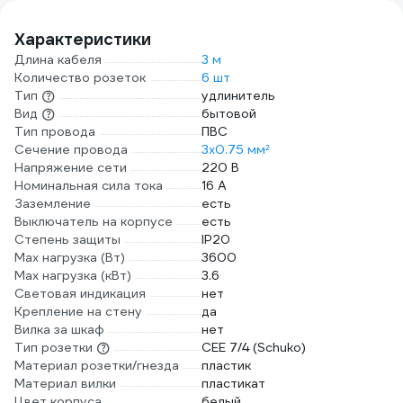
10.5 
черн
Характеристики
PR4
Длина кабеля
3 м
Количество розеток
6 шт
Тип
удлинитель
Вид
бытовой
Тип провода
ПВС
Сечение провода
3х0.75 мм²
Напряжение сети
220 В
Номинальная сила тока
16 А
Заземление
есть
Выключатель на корпусе
есть
Степень защиты
IP20
Max нагрузка (Вт)
3600
Max нагрузка (кВт)
3.6
Световая индикация
нет
Крепление на стену
да
Вилка за шкаф
нет
Тип розетки
CEE 7/4 (Schuko)
Материал розетки/гнезда
пластик
Материал вилки
пластикат
Цвет корпуса
белый