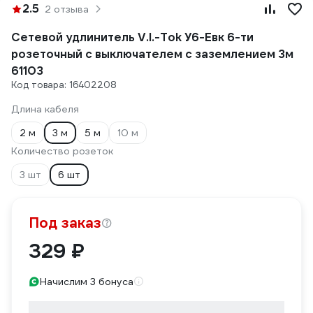
2.5
2 отзыва
Сетевой удлинитель V.I.-Tok У6-Евк 6-ти
розеточный с выключателем с заземлением 3м
61103
Код товара: 16402208
Длина кабеля
2 м
3 м
5 м
10 м
Количество розеток
3 шт
6 шт
Под заказ
329 ₽
Начислим 3 бонуса