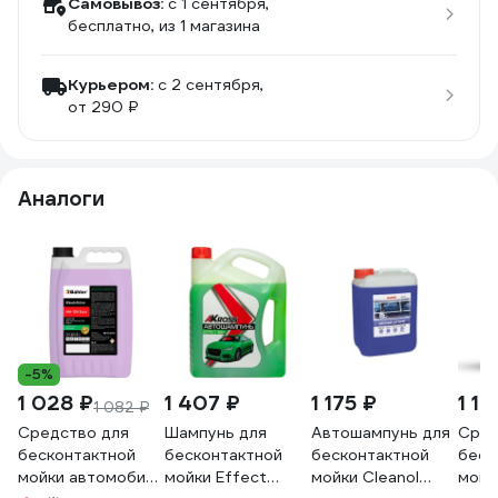
Самовывоз:
c 1 сентября,
бесплатно
, из 1 магазина
Курьером:
c 2 сентября,
от 290 ₽
Аналоги
-5%
1 028 ₽
1 407 ₽
1 175 ₽
1 17
1 082 ₽
Средство для
Шампунь для
Автошампунь для
Сред
бесконтактной
бесконтактной
бесконтактной
беск
мойки автомобиля
мойки Effect
мойки Cleanol
мойк