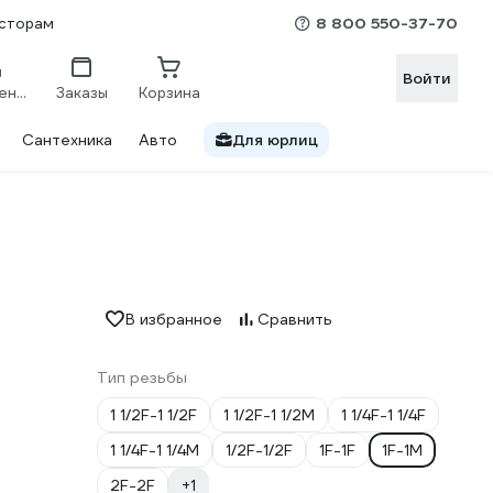
8 800 550-37-70
сторам
Войти
Сравнение
Заказы
Корзина
Сантехника
Авто
Для юрлиц
В избранное
Сравнить
Тип резьбы
1 1/2F-1 1/2F
1 1/2F-1 1/2M
1 1/4F-1 1/4F
1 1/4F-1 1/4M
1/2F-1/2F
1F-1F
1F-1M
2F-2F
+1