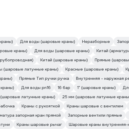
краны)
Для воды (шаровые краны)
Неразборные
Запор
ровые краны)
Для воды (шаровые краны)
Китай (арматур
трубопроводная)
Китай (шаровые краны)
Прямые (шаровы
ы (шаровые латунные краны)
Красные (шаровые краны)
К
краны)
Прямые Тип ручки ручка
Внутренняя - наружная р
 краны)
Для воды pn16
16 бар
1" (шаровые краны)
Дл
1 (шаровые латунные краны)
25 мм (шаровые латунные краны
бабочка
Краны с рукояткой
Краны шаровые с вентилем
матура запорная кран прямой
Запорные вентили прямые
атуни
Краны шаровые рычаг
Шаровые краны внутренняя-