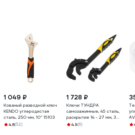
1 049 ₽
1 728 ₽
3
Кованый разводной ключ
Ключи ТУНДРА
Те
KENDO углеродистая
самозажимные, 45 сталь,
уп
сталь, 250 мм, 10" 15103
раскрытие 14 - 27 мм, 30
AV
- 63 мм, 265 и 380 мм, 2
30
4.8
(52)
4.5
(6)
шт. 7153815