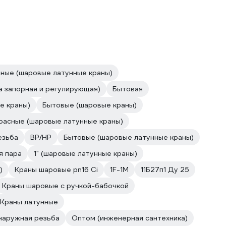
ные (шаровые латунные краны)
а запорная и регулирующая)
Бытовая
е краны)
Бытовые (шаровые краны)
расные (шаровые латунные краны)
езьба
ВР/НР
Бытовые (шаровые латунные краны)
я пара
1" (шаровые латунные краны)
)
Краны шаровые pn16 Ci
1F-1M
11Б27п1 Ду 25
Краны шаровые с ручкой-бабочкой
Краны латунные
наружная резьба
Оптом (инженерная сантехника)