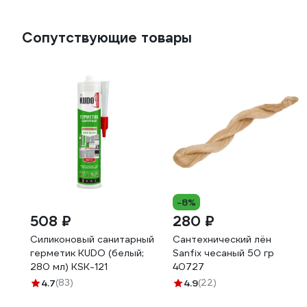
Сопутствующие товары
-8%
508 ₽
280 ₽
Силиконовый санитарный
Сантехнический лён
герметик KUDO (белый;
Sanfix чесаный 50 гр
280 мл) KSK-121
40727
4.7
(83)
4.9
(22)