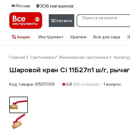
306 магазинов
Москва
Каталог
Акции
Инструмент
Крепеж
Всё для сада
Э
Главная
Сантехника
Инженерная сантехника
Армату
/
/
/
Шаровой кран Ci 11Б27п1 ш/г, рыч
Код товара:
31537059
4.8
(66 отзывов)
1 вопрос