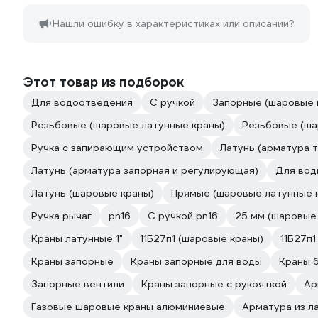
Нашли ошибку в характеристиках или описании?
Этот товар из подборок
Для водоотведения
С ручкой
Запорные (шаровые 
Резьбовые (шаровые латунные краны)
Резьбовые (ша
Ручка с запирающим устройством
Латунь (арматура 
Латунь (арматура запорная и регулирующая)
Для вод
Латунь (шаровые краны)
Прямые (шаровые латунные 
Ручка рычаг
pn16
С ручкой pn16
25 мм (шаровые
Краны латунные 1"
11Б27п1 (шаровые краны)
11Б27п
Краны запорные
Краны запорные для воды
Краны 
Запорные вентили
Краны запорные с рукояткой
Ар
Газовые шаровые краны алюминиевые
Арматура из л