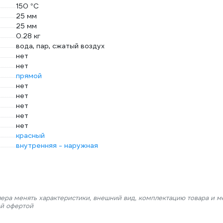
150 °С
25 мм
25 мм
0.28 кг
вода, пар, сжатый воздух
нет
нет
прямой
нет
нет
нет
нет
нет
красный
внутренняя - наружная
лера менять характеристики, внешний вид, комплектацию товара и м
ой офертой