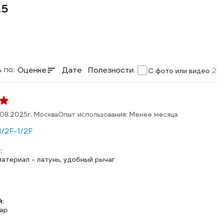
25
 по:
Оценке
Дате
Полезности
2
С фото или видео
.08.2025
г. Москва
Опыт использования: Менее месяца
1/2F-1/2F
:
материал - латунь, удобный рычаг
:
ар