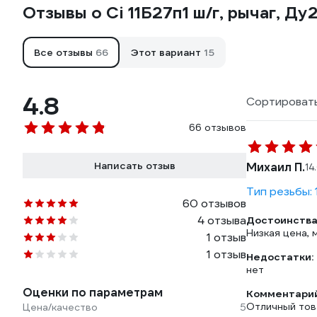
Отзывы о Ci 11Б27п1 ш/г, рычаг, Ду
Все отзывы
66
Этот вариант
15
4.8
Сортировать
66 отзывов
Написать отзыв
Михаил П.
14
Тип резьбы: 
60 отзывов
4 отзыва
Достоинства
Низкая цена, 
1 отзыв
1 отзыв
Недостатки:
нет
Оценки по параметрам
Комментарий
Отличный тов
Цена/качество
5