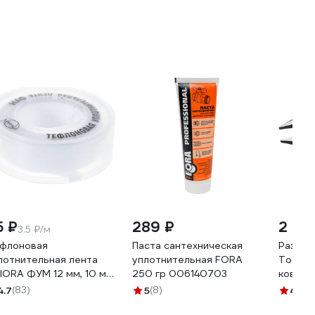
5 ₽
289 ₽
2 95
3.5 ₽/м
флоновая
Паста сантехническая
Развод
лотнительная лента
уплотнительная FORA
Tools 
IORA ФУМ 12 мм, 10 м
250 гр 006140703
кованы
2-117
4.7
(83)
5
(8)
4.8
(1