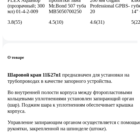
FLEX Aquastop
пропитки льна
200 мм Gigant
клю
(прозрачный; 300
Mr.Bond 507 туба
Professional GPBS-
губ
мл) 01-4-2-009
MB5050700250
20
14"
3.8
(55)
4.5
(10)
4.6
(31)
5
(22
О товаре
Шаровой кран 11Б27п1
предназначен для установки на
трубопроводах в качестве запорного устройства.
Во внутренней полости корпуса между фторопластовыми
кольцевыми уплотнениями установлен запирающий орган
(шар). Поджим шара к уплотнениям обеспечивает крышка
корпуса.
Управление запирающим органом осуществляется с помощь
рукоятки, закрепленной на шпинделе (штоке).