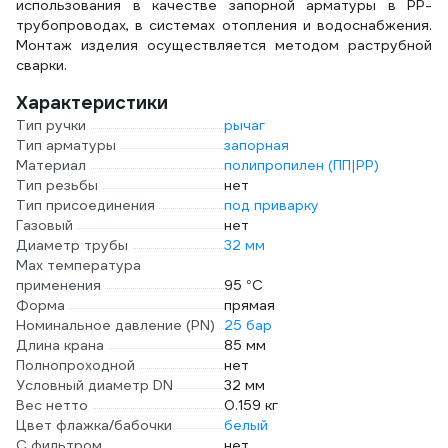
использования в качестве запорной арматуры в РР-
трубопроводах, в системах отопления и водоснабжения.
Монтаж изделия осуществляется методом раструбной
сварки.
Характеристики
Тип ручки
рычаг
Тип арматуры
запорная
Материал
полипропилен (ПП|PP)
Тип резьбы
нет
Тип присоединения
под приварку
Газовый
нет
Диаметр трубы
32 мм
Max температура
применения
95 °С
Форма
прямая
Номинальное давление (PN)
25 бар
Длина крана
85 мм
Полнопроходной
нет
Условный диаметр DN
32 мм
Вес нетто
0.159 кг
Цвет флажка/бабочки
белый
С фильтром
нет