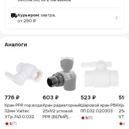
Курьером:
завтра,
от 290 ₽
Аналоги
776 ₽
603 ₽
523 ₽
516
Кран PPR гор.вода
Кран радиаторный
Шаровой кран РВК
Кран
32мм Valtec
25x1/2 угловой
ПП D32 020303
25мм
VTp.743.0.032
PPR (БЕЛЫЙ)
VTp.
5
(6)
(20/60) Политэк
5
(7)
4.
9999022512