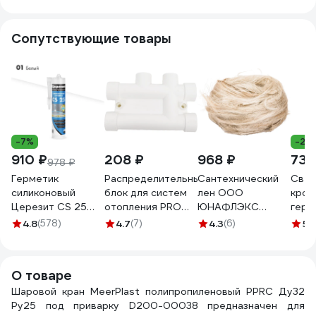
Сопутствующие товары
-7%
-25
910 ₽
208 ₽
968 ₽
735
978 ₽
Герметик
Распределительный
Сантехнический
Свер
силиконовый
блок для систем
лен ООО
кров
Церезит CS 25
отопления PRO
ЮНАФЛЭКС
герм
№01, белая, 280
AQUA PP-R белый
ЭКСТРА 500 гр Л/
500 
4.8
(578)
4.7
(7)
4.3
(6)
5
(1
мл 3047261
25-20 мм
С50019
PA63010Pb
О товаре
Шаровой кран MeerPlast полипропиленовый PPRC Ду32
Ру25 под приварку D200-00038 предназначен для