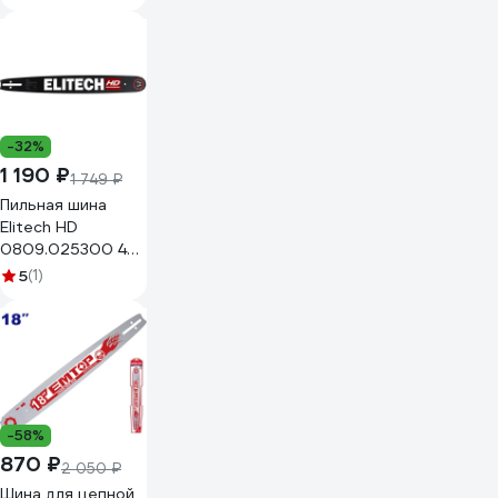
105183244-11-1
-32%
1 190 ₽
1 749 ₽
Пильная шина
Elitech HD
0809.025300 46
см 3/8" 1,5 мм
5
(1)
209359
-58%
870 ₽
2 050 ₽
Шина для цепной