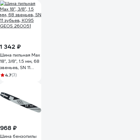
АГ137142
1 342 ₽
Шина пильная Max
18", 3/8", 1.5 мм, 68
звеньев, SN 11
зубьев, K095
4.7
(3)
GEOS 260051
968 ₽
Шина бензопилы