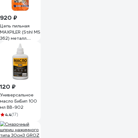
920 ₽
Цепь пильная
MAXPILER (Stihl MS
362) металл.
коробка MXSP-1,6-
66-3/8
120 ₽
Универсальное
масло БиБип 100
мл BB-902
4.4
(17)