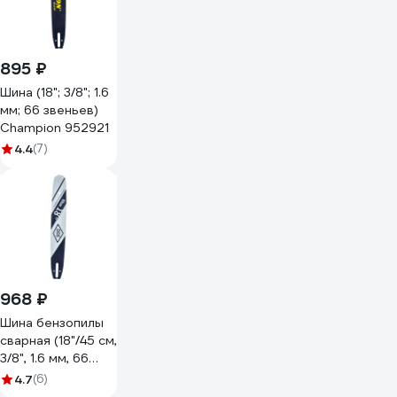
895 ₽
Шина (18"; 3/8"; 1.6
мм; 66 звеньев)
Champion 952921
4.4
(7)
968 ₽
Шина бензопилы
сварная (18"/45 см,
3/8", 1.6 мм, 66
звеньев) DDE 910-
4.7
(6)
751