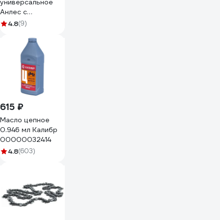
универсальное
Анлес с
дозатором
4.8
(9)
флакон 100мл
70282
615 ₽
Масло цепное
0.946 мл Калибр
00000032414
4.8
(603)