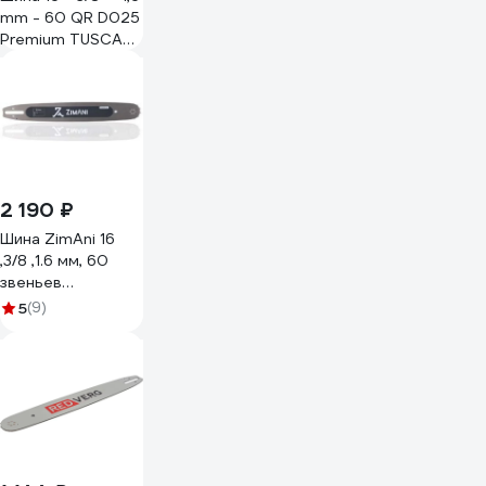
mm - 60 QR D025
Premium TUSCAR
105163354-11-1
2 190 ₽
Шина ZimAni 16
,3/8 ,1.6 мм, 60
звеньев
ZTCP3816-60
5
(9)