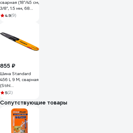
сварная (18"/45 см,
3/8", 1.5 мм, 68
звеньев) DDE 910-
4.9
(9)
713
855 ₽
Шина Standard
456 L 9 M, сварная
(Stihl
-361,440,660;
5
(2)
18"-3/8"-66 зв.)
Сопутствующие товары
Rezer
04.001.00033