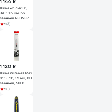
1 144 ₽
Шина 45 см/18",
3/8", 1,6 мм, 66
звеньев REDVERG
RD186C025
5
(3)
5025470
1 120 ₽
Шина пильная Max
16", 3/8", 1.5 мм, 60
звеньев, SN 11
зубьев, K095
5
(1)
GEOS 260050