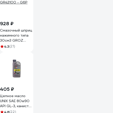
928 ₽
Смазочный шприц
нажимного типа
30см3 GROZ
GR43100 - G6P
4.3
(21)
405 ₽
Цепное масло
UNIX SAE 80w90
API GL-3, канистра
1л 4636458
4.8
(22)