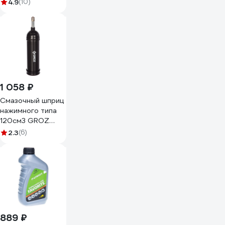
флакон с
4.9
(10)
капельницей Без
бренда 67580
1 058 ₽
Смазочный шприц
нажимного типа
120см3 GROZ
GR43101 - G7P
2.3
(6)
889 ₽