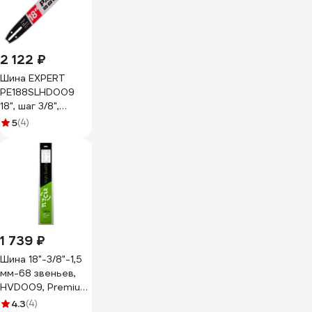
2 122 ₽
Шина EXPERT
PE188SLHD009
18", шаг 3/8",
ширина паза 1.5
5
(4)
мм, 68 зв. Patriot
867181868
1 739 ₽
Шина 18"-3/8"-1,5
мм-68 звеньев,
HVD009, Premium
TUSCAR
4.3
(4)