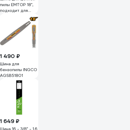
пилы EMTOP 18",
подходит для
бензиновой
цепной пилы
EGCS18451
ECSB6181
1 490 ₽
Шина для
бензопилы INGCO
AGSB51801
1 649 ₽
Шина 16 - 3/8" - 1,6