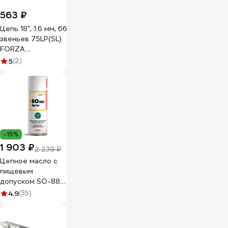
563 ₽
Цепь 18", 1.6 мм, 66
звеньев 75LP(SL)
FORZA
FZ01.07.11.002
5
(2)
БЛИСТЕР
-15%
1 903 ₽
2 239 ₽
Цепное масло с
пищевым
допуском SO-881
Spray, 520 мл
4.9
(35)
EFELE 0091341