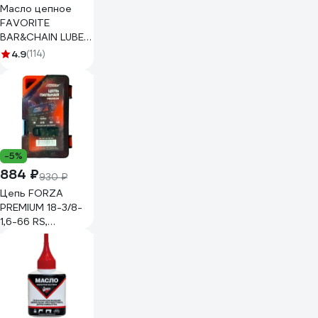
Масло цепное
FAVORITE
BAR&CHAIN LUBE
(0.946 л) PATRIOT
4.9
(114)
850030601
-5%
884 ₽
930 ₽
Цепь FORZA
PREMIUM 18-3/8-
1,6-66 RS,
пластиковый бокс
FZ01.07.11.002
PREMIUM