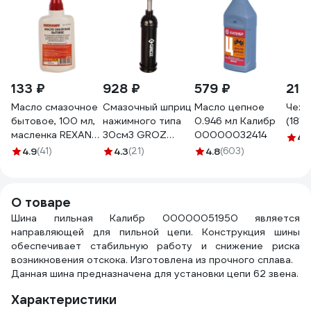
133 ₽
928 ₽
579 ₽
219
Масло смазочное
Смазочный шприц
Масло цепное
Чехо
бытовое, 100 мл,
нажимного типа
0.946 мл Калибр
(18")
масленка REXANT
30см3 GROZ
00000032414
4.
09-3941
GR43100 - G6P
4.9
(41)
4.3
(21)
4.8
(603)
О товаре
Шина пильная Калибр 00000051950 является
направляющей для пильной цепи. Конструкция шины
обеспечивает стабильную работу и снижение риска
возникновения отскока. Изготовлена из прочного сплава.
Данная шина предназначена для установки цепи 62 звена.
Характеристики