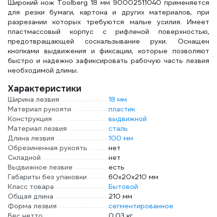
Широкий нож Toolberg 18 мм 90002511040 применяется
для резки бумаги, картона и других материалов, при
разрезании которых требуются малые усилия. Имеет
пластмассовый корпус с рифленой поверхностью,
предотвращающей соскальзывание руки. Оснащен
кнопками выдвижения и фиксации, которые позволяют
быстро и надежно зафиксировать рабочую часть лезвия
необходимой длины.
Характеристики
Ширина лезвия
18 мм
Материал рукояти
пластик
Конструкция
выдвижной
Материал лезвия
сталь
Длина лезвия
100 мм
Обрезиненная рукоять
нет
Складной
нет
Выдвижное лезвие
есть
Габариты без упаковки
60х20х210 мм
Класс товара
Бытовой
Общая длина
210 мм
Форма лезвия
сегментированное
Вес нетто
0.03 кг