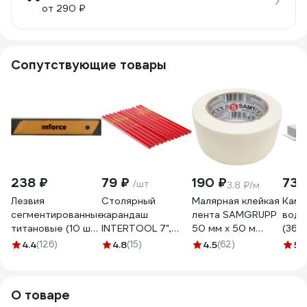
от 290 ₽
Сопутствующие товары
238 ₽
79 ₽
190 ₽
732
/шт
3.8 ₽/м
Лезвия
Столярный
Малярная клейкая
Каме
сегментированные
карандаш
лента SAMGRUPP
водн
титановые (10 шт/
INTERTOOL 7",
50 мм х 50 м
(36х1
уп; 18 мм) Inforce
12шт KT-5004 KT-
SAMC-
B600
4.4
(126)
4.8
(15)
4.5
(62)
5
(
11-03-10
5004
076050050
АБРА
О товаре