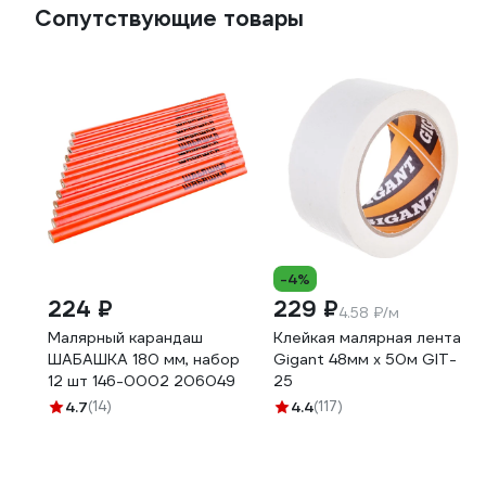
Сопутствующие товары
-4%
224 ₽
229 ₽
4.58 ₽/м
Малярный карандаш
Клейкая малярная лента
ШАБАШКА 180 мм, набор
Gigant 48мм x 50м GIT-
12 шт 146-0002 206049
25
4.7
(14)
4.4
(117)