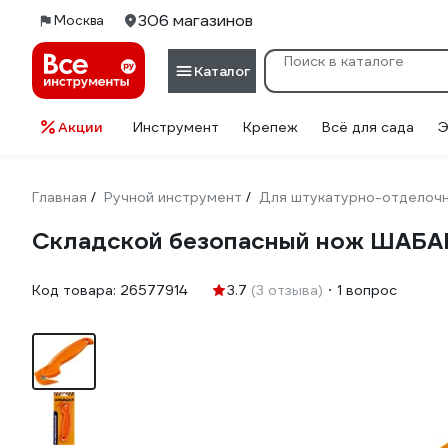
306 магазинов
Москва
Каталог
Акции
Инструмент
Крепеж
Всё для сада
Э
Главная
Ручной инструмент
Для штукатурно-отделоч
/
/
Складской безопасный нож ШАБА
Код товара:
26577914
3.7
(3 отзыва)
1 вопрос