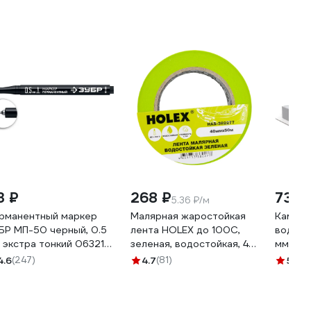
3 ₽
268 ₽
732 
5.36 ₽/м
рманентный маркер
Малярная жаростойкая
Камень
БР МП-50 черный, 0.5
лента HOLEX до 100С,
водный
 экстра тонкий 06321-
зеленая, водостойкая, 48
мм; B6
мм, 50 м HAS-382277
АБРАЗИ
4.6
(247)
4.7
(81)
5
(57)