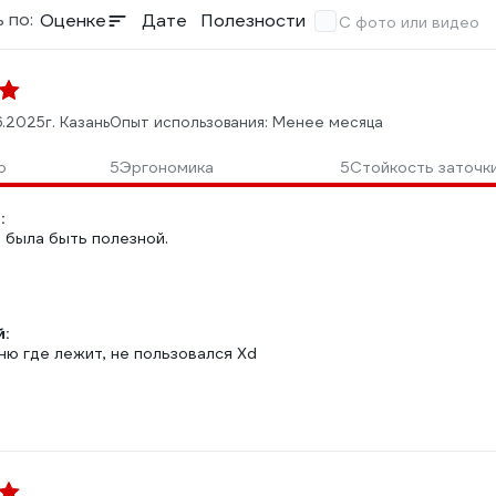
 по:
Оценке
Дате
Полезности
С фото или видео
6.2025
г. Казань
Опыт использования: Менее месяца
о
5
Эргономика
5
Стойкость заточк
:
 была быть полезной.
:
ню где лежит, не пользовался Xd