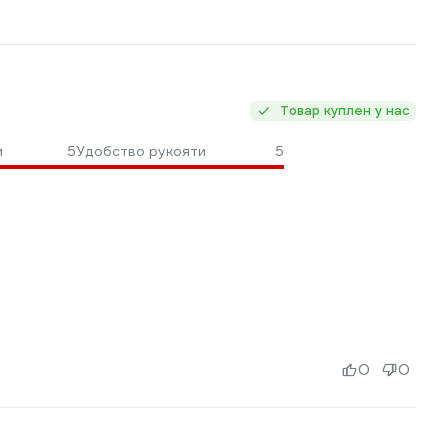
Товар куплен у нас
и
5
Удобство рукояти
5
0
0