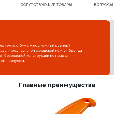
СОПУТСТВУЮЩИЕ ТОВАРЫ
ВОПРОС
 чертежную бумагу под нужный размер?
задач предназначен складской нож от бренда
я безопасной конструкции нет риска
вым корпусом.
Главные преимущества