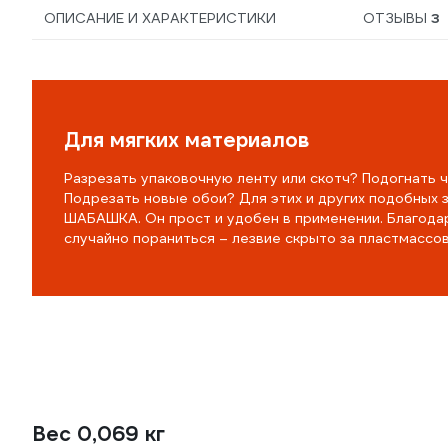
ОПИСАНИЕ И ХАРАКТЕРИСТИКИ
ОТЗЫВЫ
3
Для мягких материалов
Разрезать упаковочную ленту или скотч? Подогнать
Подрезать новые обои? Для этих и других подобных 
ШАБАШКА. Он прост и удобен в применении. Благодар
случайно пораниться – лезвие скрыто за пластмассо
Вес 0,069 кг