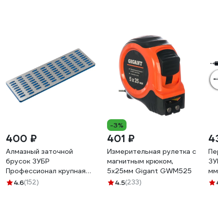
-3%
400 ₽
401 ₽
4
Алмазный заточной
Измерительная рулетка с
Пе
брусок ЗУБР
магнитным крюком,
ЗУ
Профессионал крупная
5x25мм Gigant GWM525
мм
зернистость, Р200,
2
4.6
(152)
4.5
(233)
50х150 мм 35715-03_z01