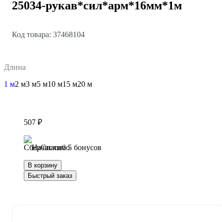
25034-рукав*сил*арм*16мм*1м
Код товара: 37468104
Длина
1 м
2 м
3 м
5 м
10 м
15 м
20 м
507 ₽
Начислим 5 бонусов
В корзину
Быстрый заказ