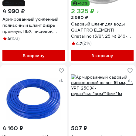
до -7%
-10%
2 325 ₽
4 990 ₽
2 590 ₽
Армированный усиленный
Садовый шланг для воды
поливочный шланг Вихрь
QUATTRO ELEMENTI
премиум, ПВХ, пищевой,
Cristallino (5/8", 25 м) 246-
трехслойный, 3/4", 50 м
4
(103)
937
73/7/2/8
4.7
(214)
В корзину
В корзину
4 160 ₽
507 ₽