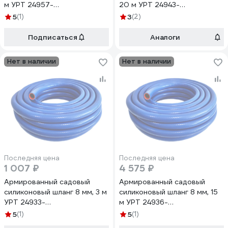
м УРТ 24957-
20 м УРТ 24943-
рукав*сил*арм*16мм*3м
рукав*сил*арм*10мм*20м
5
(1)
3
(2)
Подписаться
Аналоги
Нет в наличии
Нет в наличии
Последняя цена
Последняя цена
1 007 ₽
4 575 ₽
Армированный садовый
Армированный садовый
силиконовый шланг 8 мм, 3 м
силиконовый шланг 8 мм, 15
УРТ 24933-
м УРТ 24936-
рукав*сил*арм*8мм*3м
рукав*сил*арм*8мм*15м
5
(1)
5
(1)