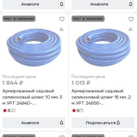
Аналоги
Аналоги
Нет в наличии
Нет в наличии
Последняя цена
Последняя цена
1 844 ₽
1 015 ₽
Армированный садовый
Армированный садовый
силиконовый шланг 10 мм, 5
силиконовый шланг 16 мм, 2
м УРТ 24940-
м УРТ 24956-
рукав*сил*арм*10мм*5м
рукав*сил*арм*16мм*2м
3
(2)
5
(1)
Аналоги
Подписаться