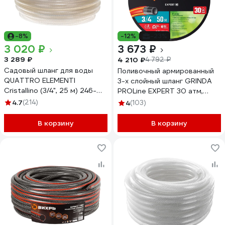
-8%
-12%
-23%
3 020 ₽
3 673 ₽
3 289 ₽
4 210 ₽
4 792 ₽
Садовый шланг для воды
Поливочный армированный
QUATTRO ELEMENTI
3-х слойный шланг GRINDA
Cristallino (3/4", 25 м) 246-
PROLine EXPERT 30 атм,
944
3/4"х50м 8-429005-3/4-
4.7
(214)
4
(103)
50_z02
В корзину
В корзину