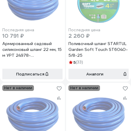
Последняя цена
Последняя цена
10 791 ₽
2 260 ₽
Армированный садовый
Поливочный шланг STARTUL
силиконовый шланг 22 мм, 15
Garden Soft Touch ST6040-
м УРТ 24978-
5/8-25
рукав*сил*арм*22мм*15м
5
(33)
Подписаться
Аналоги
Нет в наличии
Нет в наличии