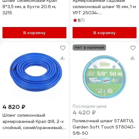
Шланг силиконовый Крал
Армированный садовый
8*3,5 мм, в бухте 20.6 м,
силиконовый шланг 16 мм, 1 м
3215
УРТ 25034-
рукав*сил*арм*16мм*1м
5
(1)
В корзину
В корзину
Нет в наличии
4 820 ₽
Последняя цена
4 420 ₽
Шланг силиконовый
Поливочный шланг STARTUL
армированный Крал Ф8, 2-х
Garden Soft Touch ST6040-
слойный, синий/оранжевый,
5/8-50
20 м бухта, 3534