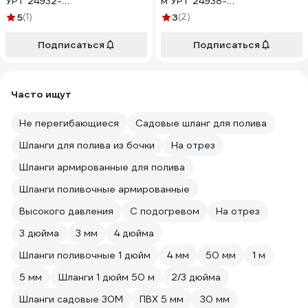
УРТ 24932-
м УРТ 24938-
рукав*сил*арм*8мм*2м
рукав*сил*арм*10мм*2м
5
(1)
3
(2)
Подписаться
Подписаться
Часто ищут
Не перегибающиеся
Садовые шланг для полива
Шланги для полива из бочки
На отрез
Шланги армированные для полива
Шланги поливочные армированные
Высокого давления
С подогревом
На отрез
3 дюйма
3 мм
4 дюйма
Шланги поливочные 1 дюйм
4 мм
50 мм
1 м
5 мм
Шланги 1 дюйм 50 м
2/3 дюйма
Шланги садовые 30М
ПВХ 5 мм
30 мм