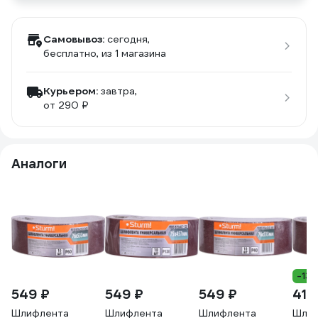
Самовывоз:
сегодня,
бесплатно
, из 1 магазина
Курьером:
завтра,
от 290 ₽
Аналоги
-13
549 ₽
549 ₽
549 ₽
410
Шлифлента
Шлифлента
Шлифлента
Шлиф