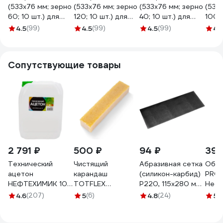
(533х76 мм; зерно
(533х76 мм; зерно
(533х76 мм; зерно
(533
60; 10 шт.) для
120; 10 шт.) для
40; 10 шт.) для
100; 
шлифмашин Sturm
шлифмашин Sturm
шлифмашин Sturm
шлиф
4.5
(99)
4.5
(99)
4.5
(99)
4.
9010-B76x533-
9010-B76x533-
9010-B76x533-
9010
060
120
040
100
Сопутствующие товары
2 791 ₽
500 ₽
94 ₽
390
Технический
Чистящий
Абразивная сетка
Обез
ацетон
карандаш
(силикон-карбид)
PRO.S
НЕФТЕХИМИК 10л
TOTFLEX
P220, 115х280 мм,
Нефр
АТ10000
200x40x40
5 штук BRUSHTEX
67-1
4.6
(207)
5
(6)
4.8
(24)
5
(
4631177709029
3000220
000