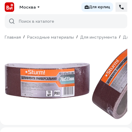
Москва
Для юрлиц
Поиск в каталоге
Главная
/
Расходные материалы
/
Для инструмента
/
Для